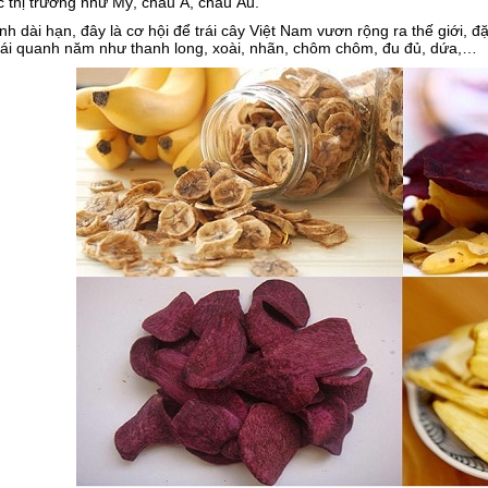
 thị trường như Mỹ, châu Á, châu Âu.
ính dài hạn, đây là cơ hội để trái cây Việt Nam vươn rộng ra thế giới, đặc
trái quanh năm như thanh long, xoài, nhãn, chôm chôm, đu đủ, dứa,…