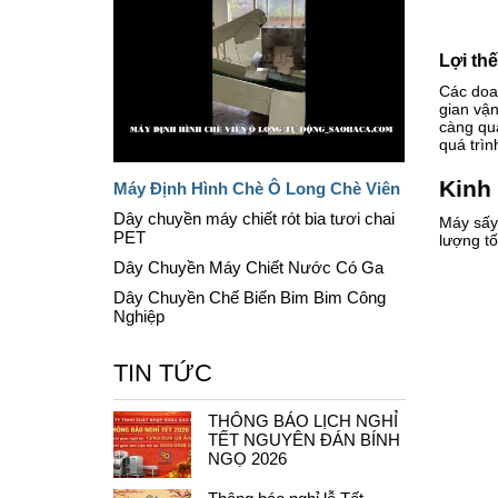
Lợi th
Các doan
gian vận
càng qua
quá trìn
Kinh
Máy Định Hình Chè Ô Long Chè Viên
Dây chuyền máy chiết rót bia tươi chai
Máy sấy 
PET
lượng tố
Dây Chuyền Máy Chiết Nước Có Ga
Dây Chuyền Chế Biến Bim Bim Công
Nghiệp
TIN TỨC
THÔNG BÁO LỊCH NGHỈ
TẾT NGUYÊN ĐÁN BÍNH
NGỌ 2026