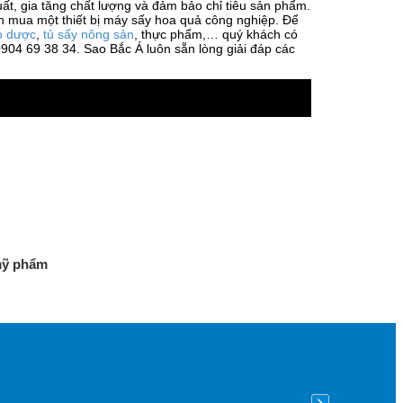
uất, gia tăng chất lượng và đảm bảo chỉ tiêu sản phẩm.
ọn mua một thiết bị máy sấy hoa quả công nghiệp. Để
o dược
,
tủ sấy nông sản
, thực phẩm,… quý khách có
0904 69 38 34. Sao Bắc Á luôn sẵn lòng giải đáp các
mỹ phẩm