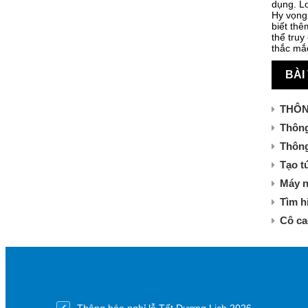
dụng. Lo
Hy vọng 
biết thê
thể truy
thắc mắc
BÀI
THÔN
Thông
Thông
Tạo t
Máy n
Tìm h
Cô ca