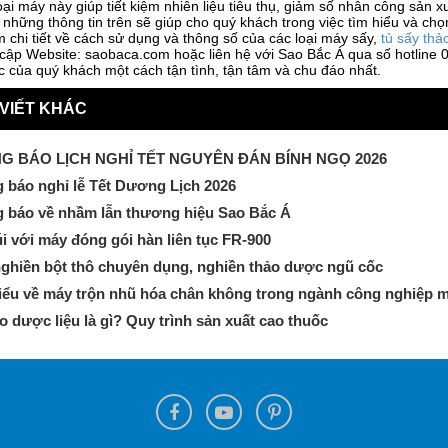
ại máy này giúp tiết kiệm nhiên liệu tiêu thụ, giảm số nhân công sản x
những thông tin trên sẽ giúp cho quý khách trong việc tìm hiểu và ch
m chi tiết về cách sử dụng và thông số của các loại máy sấy,
tủ sấy thả
 cập Website: saobaca.com hoặc liên hệ với Sao Bắc Á qua số hotline 
 của quý khách một cách tận tình, tận tâm và chu đáo nhất.
 VIẾT KHÁC
G BÁO LỊCH NGHỈ TẾT NGUYÊN ĐÁN BÍNH NGỌ 2026
 báo nghỉ lễ Tết Dương Lịch 2026
 báo về nhầm lẫn thương hiệu Sao Bắc Á
úi với máy đóng gói hàn liên tục FR-900
ghiền bột thô chuyên dụng, nghiền thảo dược ngũ cốc
iểu về máy trộn nhũ hóa chân không trong ngành công nghiệp 
o dược liệu là gì? Quy trình sản xuất cao thuốc