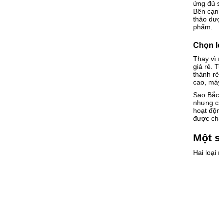
ứng đủ 
Bên cạnh
thảo dư
phẩm.
Chọn l
Thay vì
giá rẻ. 
thành rẻ
cao, máy
Sao Bắc
nhưng ch
hoạt độn
được ch
Một s
Hai loạ