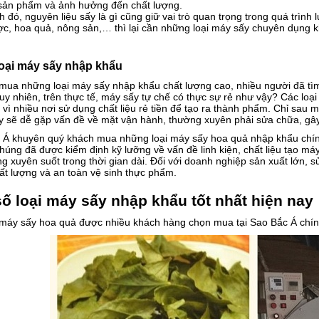
sản phẩm và ảnh hưởng đến chất lượng.
 đó, nguyên liệu sấy là gì cũng giữ vai trò quan trọng trong quá trình
ợc, hoa quả, nông sản,… thì lại cần những loại máy sấy chuyên dụng 
oại máy sấy nhập khẩu
 mua những loại máy sấy nhập khẩu chất lượng cao, nhiều người đã tì
Tuy nhiên, trên thực tế, máy sấy tự chế có thực sự rẻ như vậy? Các lo
 vì nhiều nơi sử dụng chất liệu rẻ tiền để tạo ra thành phẩm. Chỉ sau
 sẽ dễ gặp vấn đề về mặt vận hành, thường xuyên phải sửa chữa, gây 
 Á khuyên quý khách mua những loại máy sấy hoa quả nhập khẩu chính
úng đã được kiểm định kỹ lưỡng về vấn đề linh kiện, chất liệu tạo má
g xuyên suốt trong thời gian dài. Đối với doanh nghiệp sản xuất lớn
ất lượng và an toàn vệ sinh thực phẩm.
ố loại máy sấy nhập khẩu tốt nhất hiện nay
i máy sấy hoa quả được nhiều khách hàng chọn mua tại Sao Bắc Á chín