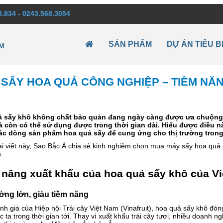
3.834 - 0243.568.3054
SẢN PHẨM
DỰ ÁN TIÊU B
M
 SẤY HOA QUẢ CÔNG NGHIỆP – TIỀM NĂ
 sấy khô không chất bảo quản đang ngày càng được ưa chuộng 
 còn có thể sử dụng được trong thời gian dài. Hiểu được điều 
c dòng sản phẩm hoa quả sấy để cung ứng cho thị trường trong
ài viết này, Sao Bắc Á chia sẻ kinh nghiệm chọn mua máy sấy hoa quả
.
 năng xuất khẩu của hoa quả sấy khô của V
ường lớn, giàu tiềm năng
h giá của Hiệp hội Trái cây Việt Nam (Vinafruit), hoa quả sấy khô đó
 ta trong thời gian tới. Thay vì xuất khẩu trái cây tươi, nhiều doanh n