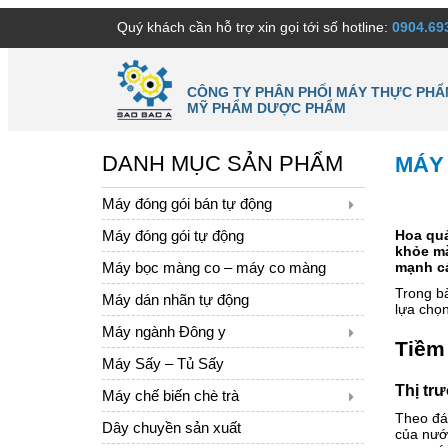
Quý khách cần hỗ trợ xin gọi tới số hotline:
0904.69
CÔNG TY PHÂN PHỐI MÁY THỰC PHẨ
MỸ PHẨM DƯỢC PHẨM
DANH MỤC SẢN PHẨM
MÁY
Máy đóng gói bán tự động
Máy đóng gói tự động
Hoa quả
khỏe mà
Máy bọc màng co – máy co màng
mạnh cá
Trong b
Máy dán nhãn tự động
lựa chọn
Máy ngành Đông y
Tiềm
Máy Sấy – Tủ Sấy
Thị tr
Máy chế biến chè trà
Theo đán
Dây chuyền sản xuất
của nước