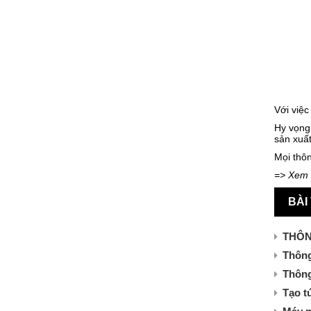
Với việc
Hy vọng
sản xuấ
Mọi thôn
=> Xem
BÀI
THÔN
Thông
Thông
Tạo t