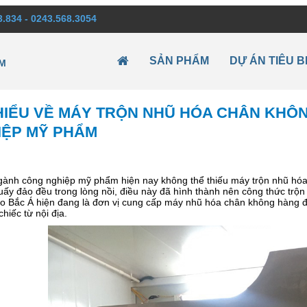
3.834 - 0243.568.3054
SẢN PHẨM
DỰ ÁN TIÊU B
M
 HIỂU VỀ MÁY TRỘN NHŨ HÓA CHÂN KH
IỆP MỸ PHẨM
gành công nghiệp mỹ phẩm hiện nay không thể thiếu máy trộn nhũ hóa
ấy đảo đều trong lòng nồi, điều này đã hình thành nên công thức trộn
ao Bắc Á hiện đang là đơn vị cung cấp máy nhũ hóa chân không hàng đ
hiếc từ nội địa.