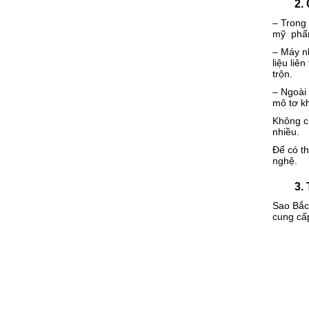
2. Cô
– Trong 
mỹ phẩ
– Máy nh
liệu liê
trộn.
– Ngoài
mô tơ k
Không c
nhiều.
Để có th
nghệ.
3. Tại
Sao Bắc
cung cấp