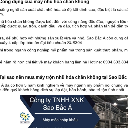
ng dụng của máy nhũ hóa chân không
công nghệ sản xuất chất nhũ hóa có độ kết dính cao, đặc biệt là các 
m.
ũ hóa chân không được biết đến với công năng độc đáo, nguyên liệu đ
n tiếp được quay, trộn, đánh đều, va đập, tích hợp và phân tán để dần 
 ra, để phù hợp với những sản xuất vừa và nhỏ, Sao Bắc Á còn cung 
huấy 4 cấp lớp bảo ôn đạt tiêu chuẩn SUS304.
hỉ trong ngành công nghiệp mỹ phẩm mà trong sản xuất thực phẩm, m
ể nắm rõ hơn chi tiết về máy khách hàng liên hệ Hotline: 0904.693.83
 sao nên mua máy trộn nhũ hóa chân không tại Sao Bắc
 Á đã có hơn 5 năm kinh nghiệm về máy ngành mỹ phẩm nói chung và 
 đến quý khách hàng dich vụ lắp đặt, bảo hành, bảo trì tận tình nhất.