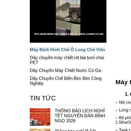
Máy Định Hình Chè Ô Long Chè Viên
Dây chuyền máy chiết rót bia tươi chai
PET
Dây Chuyền Máy Chiết Nước Có Ga
Dây Chuyền Chế Biến Bim Bim Công
Máy 
Nghiệp
1. Cấu
TIN TỨC
– Nồi nh
– Lòng n
THÔNG BÁO LỊCH NGHỈ
TẾT NGUYÊN ĐÁN BÍNH
– Bộ ph
NGỌ 2026
1.5Kw/3
– Tank c