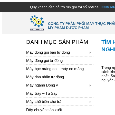
Quý khách cần hỗ trợ xin gọi tới số hotline:
0904.69
CÔNG TY PHÂN PHỐI MÁY THỰC PHẨ
MỸ PHẨM DƯỢC PHẨM
DANH MỤC SẢN PHẨM
TÌM
NGH
Máy đóng gói bán tự động
Máy đóng gói tự động
Trong n
Máy bọc màng co – máy co màng
cánh khu
nhất. S
Máy dán nhãn tự động
nguyên c
Máy ngành Đông y
Máy Sấy – Tủ Sấy
Máy chế biến chè trà
Dây chuyền sản xuất