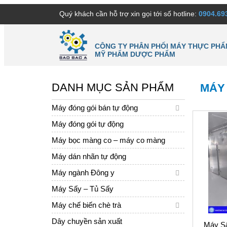
Quý khách cần hỗ trợ xin gọi tới số hotline:
0904.69
CÔNG TY PHÂN PHỐI MÁY THỰC PHẨ
MỸ PHẨM DƯỢC PHẨM
DANH MỤC SẢN PHẨM
MÁY
Máy đóng gói bán tự động
Máy đóng gói tự động
Máy bọc màng co – máy co màng
Máy dán nhãn tự động
Máy ngành Đông y
Máy Sấy – Tủ Sấy
Máy chế biến chè trà
Dây chuyền sản xuất
Máy S