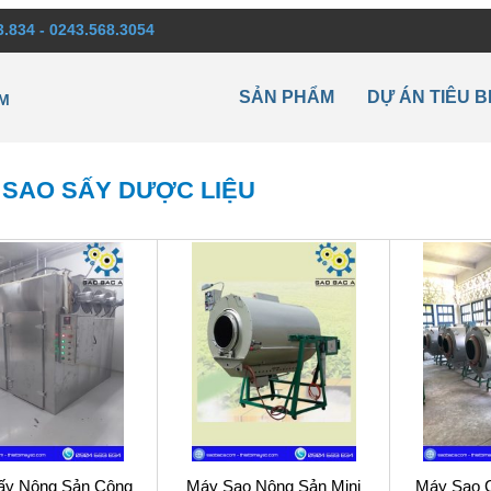
3.834 - 0243.568.3054
SẢN PHẨM
DỰ ÁN TIÊU B
M
 SAO SẤY DƯỢC LIỆU
ấy Nông Sản Công
Máy Sao Nông Sản Mini
Máy Sao 