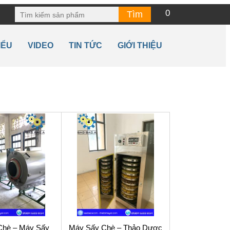
0
IỂU
VIDEO
TIN TỨC
GIỚI THIỆU
Chè – Máy Sấy
Máy Sấy Chè – Thảo Dược