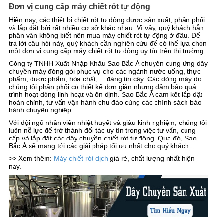
Đơn vị cung cấp máy chiết rót tự động
Hiện nay, các thiết bị chiết rót tự động được sản xuất, phân phối
và lắp đặt bởi rất nhiều cơ sở khác nhau. Vì vậy, quý khách hẳn
phân vân không biết nên mua máy chiết rót tự động ở đâu. Để
trả lời câu hỏi này, quý khách cần nghiên cứu để có thể lựa chọn
một đơn vị cung cấp máy chiết rót tự động uy tín trên thị trường.
Công ty TNHH Xuất Nhập Khẩu Sao Bắc Á chuyên cung ứng dây
chuyền máy đóng gói phục vụ cho các ngành nước uống, thực
phẩm, dược phẩm, hóa chất,… đáng tin cậy. Các dòng máy do
chúng tôi phân phối có thiết kế đơn giản nhưng đảm bảo quá
trình hoạt động linh hoạt và ổn định. Sao Bắc Á cam kết lắp đặt
hoàn chỉnh, tư vấn vận hành chu đáo cùng các chính sách bảo
hành chuyên nghiệp.
Với đội ngũ nhân viên nhiệt huyết và giàu kinh nghiệm, chúng tôi
luôn nỗ lực để trở thành đối tác uy tín trong việc tư vấn, cung
cấp và lắp đặt các dây chuyền chiết rót tự động. Qua đó, Sao
Bắc Á sẽ mang tới các giải pháp tối ưu nhất cho quý khách.
>> Xem thêm:
Máy chiết rót dịch
giá rẻ, chất lượng nhất hiện
nay.