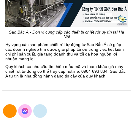
Sao Bắc Á - Đơn vị cung cấp các thiết bị chiết rót uy tín tại Hà
Nội
Hy vọng các sản phẩm chiết rót tự động từ Sao Bắc Á sẽ giúp
các doanh nghiệp tìm được giải pháp tối ưu trong việc tiết kiệm
chi phí sản xuất, gia tăng doanh thu và tối đa hóa nguồn lợi
nhuận mang lại.
Quý khách có nhu cầu tìm hiểu mẫu mã và tham khảo giá máy
chiết rót tự động có thể truy cập hotline: 0904 693 834. Sao Bắc
Á tự tin là nhà đồng hành đáng tin cậy của quý khách.
CÔNG TY TNHH XUẤT NHẬP KHẨU SAO BẮC Á
Đường Nguyễn Trãi, Khương Đình, Hà Nội
E-mail: maymocsb@gmail.com
Điện thoại: 024.3568.3054
Hotline&Zalo: 0904.693.834