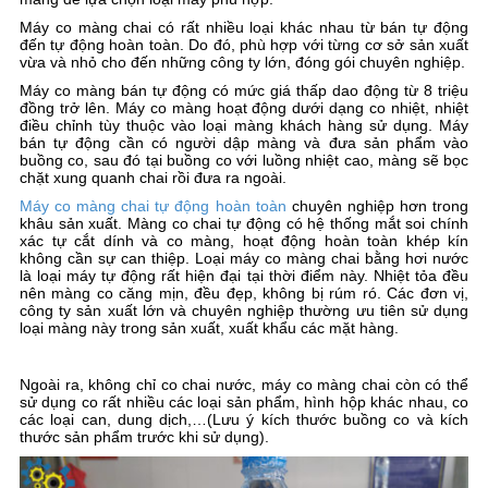
Máy co màng chai có rất nhiều loại khác nhau từ bán tự động
đến tự động hoàn toàn. Do đó, phù hợp với từng cơ sở sản xuất
vừa và nhỏ cho đến những công ty lớn, đóng gói chuyên nghiệp.
Máy co màng bán tự động có mức giá thấp dao động từ 8 triệu
đồng trở lên. Máy co màng hoạt động dưới dạng co nhiệt, nhiệt
điều chỉnh tùy thuộc vào loại màng khách hàng sử dụng. Máy
bán tự động cần có người dập màng và đưa sản phẩm vào
buồng co, sau đó tại buồng co với luồng nhiệt cao, màng sẽ bọc
chặt xung quanh chai rồi đưa ra ngoài.
Máy co màng chai tự động hoàn toàn
chuyên nghiệp hơn trong
khâu sản xuất. Màng co chai tự động có hệ thống mắt soi chính
xác tự cắt dính và co màng, hoạt động hoàn toàn khép kín
không cần sự can thiệp. Loại máy co màng chai bằng hơi nước
là loại máy tự động rất hiện đại tại thời điểm này. Nhiệt tỏa đều
nên màng co căng mịn, đều đẹp, không bị rúm ró. Các đơn vị,
công ty sản xuất lớn và chuyên nghiệp thường ưu tiên sử dụng
loại màng này trong sản xuất, xuất khẩu các mặt hàng.
Ngoài ra, không chỉ co chai nước, máy co màng chai còn có thể
sử dụng co rất nhiều các loại sản phẩm, hình hộp khác nhau, co
các loại can, dung dịch,…(Lưu ý kích thước buồng co và kích
thước sản phẩm trước khi sử dụng).