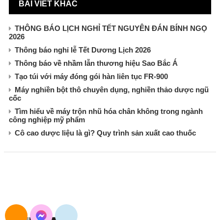
BÀI VIẾT KHÁC
THÔNG BÁO LỊCH NGHỈ TẾT NGUYÊN ĐÁN BÍNH NGỌ
2026
Thông báo nghỉ lễ Tết Dương Lịch 2026
Thông báo về nhầm lẫn thương hiệu Sao Bắc Á
Tạo túi với máy đóng gói hàn liên tục FR-900
Máy nghiền bột thô chuyên dụng, nghiền thảo dược ngũ
cốc
Tìm hiểu về máy trộn nhũ hóa chân không trong ngành
công nghiệp mỹ phẩm
Cô cao dược liệu là gì? Quy trình sản xuất cao thuốc
CÔNG TY TNHH XUẤT NHẬP KHẨU SAO BẮC Á
Đường Nguyễn Trãi, Khương Đình, Hà Nội
E-mail: maymocsb@gmail.com
Điện thoại: 024.3568.3054
Hotline&Zalo: 0904.693.834