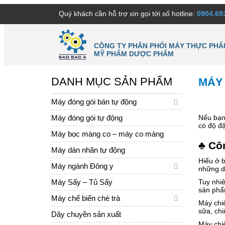
Quý khách cần hỗ trợ xin gọi tới số hotline:
0904.69
CÔNG TY PHÂN PHỐI MÁY THỰC PHẨ
MỸ PHẨM DƯỢC PHẨM
DANH MỤC SẢN PHẨM
MÁY 
Máy đóng gói bán tự động
Máy đóng gói tự động
Nếu bạn 
có độ đặ
Máy bọc màng co – máy co màng
♣ Côn
Máy dán nhãn tự động
Hiểu ở b
Máy ngành Đông y
những dạ
Máy Sấy – Tủ Sấy
Tuy nhiê
sản phẩm
Máy chế biến chè trà
Máy chiế
sữa, chi
Dây chuyền sản xuất
Máy chiế