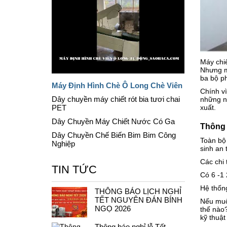
Máy chiế
Nhưng mã
ba bộ ph
Máy Định Hình Chè Ô Long Chè Viên
Chính v
Dây chuyền máy chiết rót bia tươi chai
những nh
PET
xuất.
Dây Chuyền Máy Chiết Nước Có Ga
Thông 
Dây Chuyền Chế Biến Bim Bim Công
Toàn bộ 
Nghiệp
sinh an
Các chi
TIN TỨC
Có 6 -1 
Hệ thống
THÔNG BÁO LỊCH NGHỈ
TẾT NGUYÊN ĐÁN BÍNH
Nếu muốn
NGỌ 2026
thế nào
kỹ thuật
Thông báo nghỉ lễ Tết