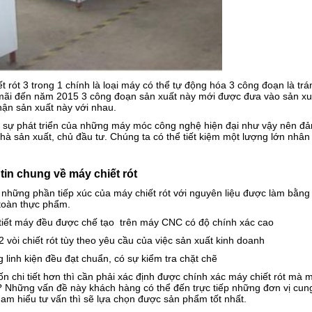
t rót 3 trong 1 chính là loại máy có thể tự động hóa 3 công đoạn là trá
i đến năm 2015 3 công đoạn sản xuất này mới được đưa vào sản xuất c
ận sản xuất này với nhau.
ì sự phát triển của những máy móc công nghệ hiện đại như vậy nên đả
à sản xuất, chủ đầu tư. Chúng ta có thể tiết kiệm một lượng lớn nhân 
tin chung về máy chiết rót
những phần tiếp xúc của máy chiết rót với nguyên liệu được làm bằng
 toàn thực phẩm.
 tiết máy đều được chế tạo trên máy CNC có độ chính xác cao
2 vòi chiết rót tùy theo yêu cầu của việc sản xuất kinh doanh
 linh kiện đều đạt chuẩn, có sự kiểm tra chặt chẽ
 chi tiết hơn thì cần phải xác định được chính xác máy chiết rót mà 
? Những vấn đề này khách hàng có thể đến trực tiếp những đơn vị cun
 am hiểu tư vấn thì sẽ lựa chọn được sản phẩm tốt nhất.