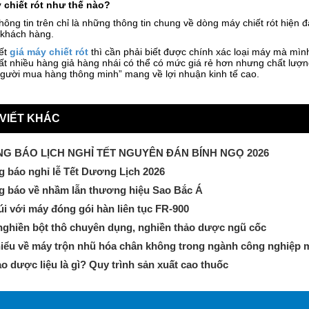
 chiết rót như thế nào?
ông tin trên chỉ là những thông tin chung về dòng máy chiết rót hiện đ
 khách hàng.
ết
giá máy chiết rót
thì cần phải biết được chính xác loại máy mà mình 
ất nhiều hàng giả hàng nhái có thể có mức giá rẻ hơn nhưng chất lượng
người mua hàng thông minh” mang về lợi nhuận kinh tế cao.
 VIẾT KHÁC
G BÁO LỊCH NGHỈ TẾT NGUYÊN ĐÁN BÍNH NGỌ 2026
 báo nghỉ lễ Tết Dương Lịch 2026
g báo về nhầm lẫn thương hiệu Sao Bắc Á
úi với máy đóng gói hàn liên tục FR-900
ghiền bột thô chuyên dụng, nghiền thảo dược ngũ cốc
iểu về máy trộn nhũ hóa chân không trong ngành công nghiệp
o dược liệu là gì? Quy trình sản xuất cao thuốc