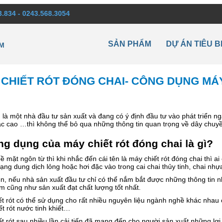
3.834 - 0243.568.3054
SẢN PHẨM
DỰ ÁN TIÊU B
M
CHIẾT RÓT ĐÓNG CHAI- CÔNG DỤNG MÁ
là một nhà đầu tư sản xuất và đang có ý định đầu tư vào phát triển n
c cao …thì không thể bỏ qua những thông tin quan trọng về dây chuyền
g dụng của máy chiết rót đóng chai là gì?
ề mặt ngôn từ thì khi nhắc đến cái tên là máy chiết rót đóng chai thì 
ng dung dịch lỏng hoặc hơi đặc vào trong cai chai thủy tinh, chai nh
n, nếu nhà sản xuất đầu tư chỉ có thể nắm bắt được những thông tin nh
 cũng như sản xuất đạt chất lượng tốt nhất.
t rót có thể sử dụng cho rất nhiều nguyên liệu ngành nghề khác nhau
ết rót nước tinh khiết…
t rót sau nhiều lần cải tiến đã mang đến cho người sản xuất những lợi