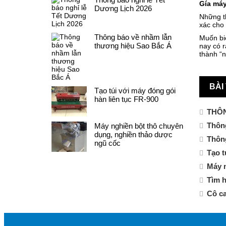
Gía máy
Dương Lịch 2026
Những th
xác cho
Thông báo về nhầm lẫn
Muốn bi
thương hiệu Sao Bắc Á
nay có r
thành “
BÀI
Tạo túi với máy đóng gói
hàn liên tục FR-900
THÔN
Thông
Máy nghiền bột thô chuyên
dụng, nghiền thảo dược
Thôn
ngũ cốc
Tạo t
Máy n
Tìm h
Cô ca