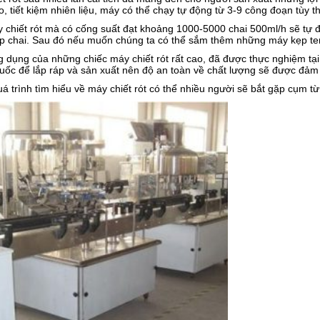
, tiết kiệm nhiên liệu, máy có thể chạy tự động từ 3-9 công đoạn tùy 
chiết rót mà có cống suất đạt khoảng 1000-5000 chai 500ml/h sẽ tự đ
p chai. Sau đó nếu muốn chúng ta có thể sắm thêm những máy kẹp tem
g dụng của những chiếc máy chiết rót rất cao, đã được thực nghiệm t
uốc để lắp ráp và sản xuất nên độ an toàn về chất lượng sẽ được đảm
á trình tìm hiểu về máy chiết rót có thể nhiều người sẽ bắt gặp cụm từ