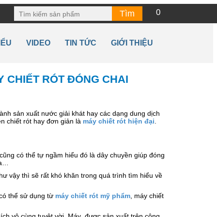
0
IỂU
VIDEO
TIN TỨC
GIỚI THIỆU
Y CHIẾT RÓT ĐÓNG CHAI
gành sản xuất nước giải khát hay các dạng dung dịch
 chiết rót hay đơn giản là
máy chiết rót hiện đại
.
ai cũng có thể tự ngầm hiểu đó là dây chuyền giúp đóng
ựa…
ư vậy thì sẽ rất khó khăn trong quá trình tìm hiểu về
 có thể sử dụng từ
máy chiết rót mỹ phẩm
, máy chiết
 ích vô cùng tuyệt vời. Máy được sản xuất trên công