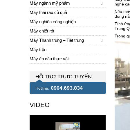
Máy ngành mỹ phẩm
nghệ cao
Nếu máy 
Máy thái rau củ quả
đóng nắ
Máy nghiền công nghiệp
Tính ứn
Trung Q
Máy chiết rót
Trong qu
Máy Thanh trùng – Tiệt trùng
Máy trộn
Máy ép dầu thực vật
HỖ TRỢ TRỰC TUYẾN
0904.693.834
Hotline:
VIDEO