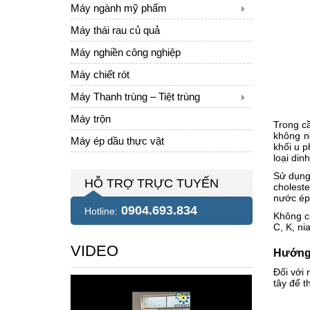
Máy ngành mỹ phẩm
Máy thái rau củ quả
Máy nghiền công nghiệp
Máy chiết rót
Máy Thanh trùng – Tiệt trùng
Máy trộn
Trong cầ
không n
Máy ép dầu thực vật
khối u p
loại di
Sử dụng
HỖ TRỢ TRỰC TUYẾN
choleste
nước ép 
0904.693.834
Hotline:
Không ch
C, K, ni
VIDEO
Hướng 
Đối với 
tây để t