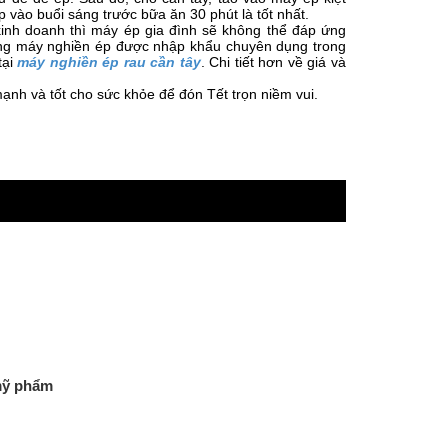
vào buổi sáng trước bữa ăn 30 phút là tốt nhất.
kinh doanh thì máy ép gia đình sẽ không thể đáp ứng
dòng máy nghiền ép được nhập khẩu chuyên dụng trong
tại
máy nghiền ép rau cần tây
. Chi tiết hơn về giá và
ạnh và tốt cho sức khỏe để đón Tết trọn niềm vui.
mỹ phẩm