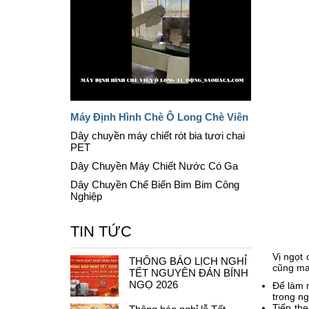
Máy Định Hình Chè Ô Long Chè Viên
Dây chuyền máy chiết rót bia tươi chai
PET
Dây Chuyền Máy Chiết Nước Có Ga
Dây Chuyền Chế Biến Bim Bim Công
Nghiệp
TIN TỨC
Vị ngọt 
THÔNG BÁO LỊCH NGHỈ
cũng man
TẾT NGUYÊN ĐÁN BÍNH
NGỌ 2026
Để làm n
trong ng
Tiếp the