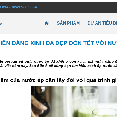
3.834 - 0243.568.3054
SẢN PHẨM
DỰ ÁN TIÊU B
M
IẾN DÁNG XINH DA ĐẸP ĐÓN TẾT VỚI N
n với rau củ quả, nước ép đã không còn xa lạ mà ngày càng đ
ài viết hôm nay, Sao Bắc Á sẽ cùng bạn tìm hiểu cách ép nước 
ểm của nước ép cần tây đối với quá trình g