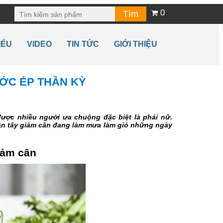
0
IỂU
VIDEO
TIN TỨC
GIỚI THIỆU
ƯỚC ÉP THẦN KỲ
ược nhiều người ưa chuộng đặc biệt là phái nữ.
cần tây giảm cân đang làm mưa làm gió những ngày
iảm cân