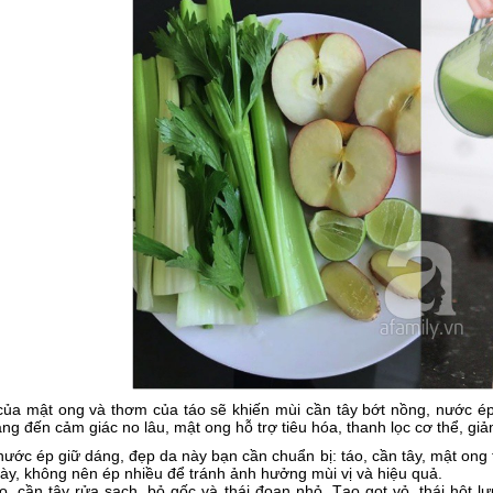
của mật ong và thơm của táo sẽ khiến mùi cần tây bớt nồng, nước ép 
g đến cảm giác no lâu, mật ong hỗ trợ tiêu hóa, thanh lọc cơ thể, giả
ước ép giữ dáng, đẹp da này bạn cần chuẩn bị: táo, cần tây, mật ong 
ày, không nên ép nhiều để tránh ảnh hưởng mùi vị và hiệu quả.
o, cần tây rửa sạch, bỏ gốc và thái đoạn nhỏ. Tạo gọt vỏ, thái hột l