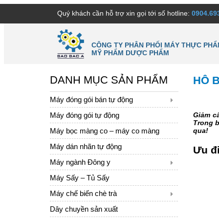
Quý khách cần hỗ trợ xin gọi tới số hotline:
0904.69
CÔNG TY PHÂN PHỐI MÁY THỰC PHẨ
MỸ PHẨM DƯỢC PHẨM
DANH MỤC SẢN PHẨM
HÔ B
Máy đóng gói bán tự động
Máy đóng gói tự động
Giảm câ
Trong b
Máy bọc màng co – máy co màng
qua!
Máy dán nhãn tự động
Ưu đi
Máy ngành Đông y
Máy Sấy – Tủ Sấy
Máy chế biến chè trà
Dây chuyền sản xuất