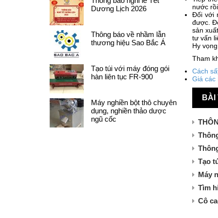
Thông báo nghỉ lễ Tết
nước rồi
Dương Lịch 2026
Đối với
được. Đ
sản xuấ
Thông báo về nhầm lẫn
tư vấn l
thương hiệu Sao Bắc Á
Hy vọng 
Tham kh
Tạo túi với máy đóng gói
Cách sấy
hàn liên tục FR-900
Giá các 
BÀI
Máy nghiền bột thô chuyên
dụng, nghiền thảo dược
ngũ cốc
THÔN
Thông
Thông
Tạo t
Máy n
Tìm h
Cô ca