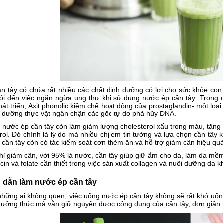
n tây có chứa rất nhiều các chất dinh dưỡng có lợi cho sức khỏe con
ói đến việc ngăn ngừa ung thư khi sử dụng nước ép cần tây. Trong c
hát triển; Axit phonolic kiềm chế hoạt động của prostaglandin- một loạ
nh dưỡng thực vật ngăn chặn các gốc tự do phá hủy DNA.
 nước ép cần tây còn làm giảm lượng
cholesterol xấu trong máu, tăng c
rol. Đó chính là lý do mà nhiều chị em tin tưởng và lựa chọn cần tây
cần tây còn có tác kiểm soát cơn thèm ăn và hỗ trợ giảm cân hiệu quả
ỉ giảm cân, với 95% là nước, cần tây giúp giữ ẩm cho da, làm da mềm
acin và folate cần thiết trong việc sản xuất collagen và nuôi dưỡng da
dẫn làm nước ép cần tây
những ai không quen, việc uống nước ép cần tây không sẽ rất khó uốn
hưởng thức mà vẫn giữ nguyên được công dụng của cần tây, đơn giản n