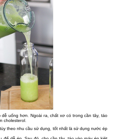
dễ uống hơn. Ngoài ra, chất xơ có trong cần tây, táo
m cholesterol.
tùy theo nhu cầu sử dụng, tốt nhất là sử dụng nước ép
ựu để dễ ép. Sau đó, cho cần tây, táo vào máy ép kiệt