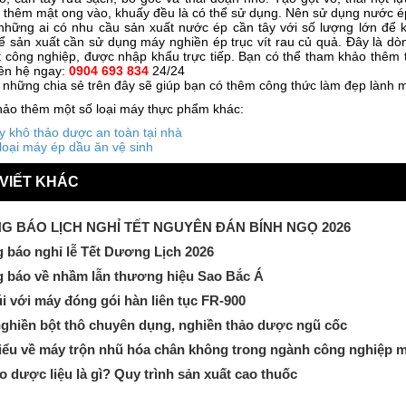
 thêm mật ong vào, khuấy đều là có thể sử dụng. Nên sử dụng nước ép 
 những ai có nhu cầu sản xuất nước ép cần tây với số lượng lớn để 
ể sản xuất cần sử dụng máy nghiền ép trục vít rau củ quả. Đây là 
t công nghiệp, được nhập khẩu trực tiếp. Bạn có thể tham khảo thêm 
iên hệ ngay:
0904 693 834
24/24
những chia sẻ trên đây sẽ giúp bạn có thêm công thức làm đẹp lành m
ảo thêm một số loại máy thực phẩm khác:
 khô thảo dược an toàn tại nhà
loại máy ép dầu ăn vệ sinh
 VIẾT KHÁC
G BÁO LỊCH NGHỈ TẾT NGUYÊN ĐÁN BÍNH NGỌ 2026
 báo nghỉ lễ Tết Dương Lịch 2026
 báo về nhầm lẫn thương hiệu Sao Bắc Á
úi với máy đóng gói hàn liên tục FR-900
ghiền bột thô chuyên dụng, nghiền thảo dược ngũ cốc
iểu về máy trộn nhũ hóa chân không trong ngành công nghiệp 
o dược liệu là gì? Quy trình sản xuất cao thuốc