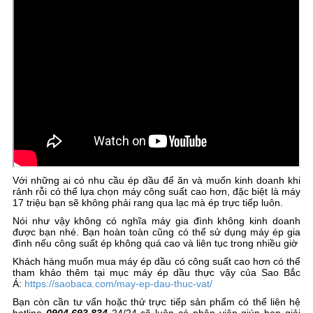
Với những ai có nhu cầu ép dầu để ăn và muốn kinh doanh khi
rảnh rỗi có thể lựa chọn máy công suất cao hơn, đặc biệt là máy
17 triệu bạn sẽ không phải rang qua lạc mà ép trực tiếp luôn.
Nói như vậy không có nghĩa máy gia đình không kinh doanh
được bạn nhé. Bạn hoàn toàn cũng có thể sử dụng máy ép gia
đình nếu công suất ép không quá cao và liên tục trong nhiều giờ
Khách hàng muốn mua máy ép dầu có công suất cao hơn có thể
tham khảo thêm tại mục máy ép dầu thực vậy của Sao Bắc
Á:
https://saobaca.com/may-ep-dau-thuc-vat/
Bạn còn cần tư vấn hoặc thử trực tiếp sản phẩm có thể liên hệ
hotline
0904.693.834
24/24 sẽ luôn có nhân viên giúp bạn giải