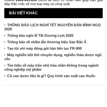
đáp thắc mắc về mọi loại máy và công suất.
BÀI VIẾT KHÁC
THÔNG BÁO LỊCH NGHỈ TẾT NGUYÊN ĐÁN BÍNH NGỌ
2026
Thông báo nghỉ lễ Tết Dương Lịch 2026
Thông báo về nhầm lẫn thương hiệu Sao Bắc Á
Tạo túi với máy đóng gói hàn liên tục FR-900
Máy nghiền bột thô chuyên dụng, nghiền thảo dược ngũ
cốc
Tìm hiểu về máy trộn nhũ hóa chân không trong ngành
công nghiệp mỹ phẩm
Cô cao dược liệu là gì? Quy trình sản xuất cao thuốc
CÔNG TY TNHH XUẤT NHẬP KHẨU SAO BẮC Á
Đường Nguyễn Trãi, Khương Đình, Hà Nội
E-mail: maymocsb@gmail.com
Điện thoại: 024.3568.3054