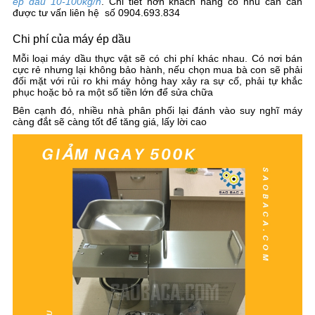
ép dầu 10-100kg/h
. Chi tiết hơn khách hàng có nhu cần cần
được tư vấn liên hệ số 0904.693.834
Chi phí của máy ép dầu
Mỗi loại máy dầu thực vật sẽ có chi phí khác nhau. Có nơi bán
cực rẻ nhưng lại không bảo hành, nếu chọn mua bà con sẽ phải
đối mặt với rủi ro khi máy hỏng hay xảy ra sự cố, phải tự khắc
phục hoặc bỏ ra một số tiền lớn để sửa chữa
Bên cạnh đó, nhiều nhà phân phối lại đánh vào suy nghĩ máy
càng đắt sẽ càng tốt để tăng giá, lấy lời cao