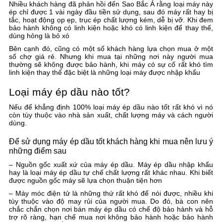
Nhiều khách hàng đã phản hồi đến Sao Bắc Á rằng loại máy này
ép chỉ được 1 vài ngày đầu tiền sử dụng, sau đó máy rất hay bị
tắc, hoạt động ọp ẹp, trục ép chất lượng kém, dễ bị vỡ. Khi đem
bảo hành không có linh kiện hoặc khó có linh kiện để thay thế,
dùng hỏng là bỏ xó
Bên cạnh đó, cũng có một số khách hàng lựa chọn mua ở một
số chợ giá rẻ. Nhưng khi mua tại những nơi này người mua
thường sẽ không được bảo hành, khi máy có sự cố rất khó tìm
linh kiện thay thế đặc biệt là những loại máy được nhập khẩu
Loại máy ép dầu nào tốt?
Nếu để khẳng định 100% loại máy ép dầu nào tốt rất khó vì nó
còn tùy thuộc vào nhà sản xuất, chất lượng máy và cách người
dùng.
Để sử dụng máy ép dầu tốt khách hàng khi mua nên lưu ý
những điểm sau
– Nguồn gốc xuất xứ của máy ép dầu. Máy ép dầu nhập khẩu
hay là loại máy ép dầu tự chế chất lượng rất khác nhau. Khi biết
được nguồn gốc máy sẽ lựa chọn thuận tiện hơn
– Máy móc điện tử là những thứ rất khó để nói được, nhiều khi
tùy thuộc vào độ may rủi của người mua. Do đó, bà con nên
chắc chắn chọn nơi bán máy ép dầu có chế độ bảo hành và hỗ
trợ rõ ràng, hạn chế mua nơi không bảo hành hoặc bảo hành