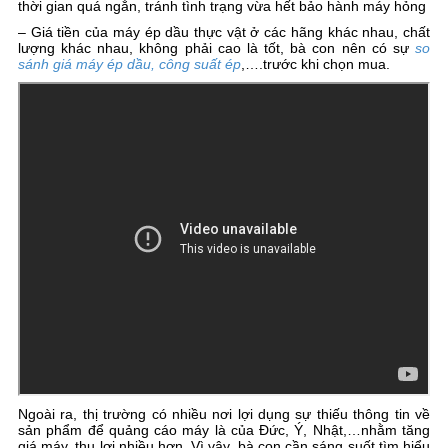
thời gian quá ngắn, tránh tình trạng vừa hết bảo hành máy hỏng
– Giá tiền của máy ép dầu thực vật ở các hãng khác nhau, chất
lượng khác nhau, không phải cao là tốt, bà con nên có sự
so
sánh giá máy ép dầu, công suất ép
,….trước khi chọn mua.
Ngoài ra, thị trường có nhiều nơi lợi dụng sự thiếu thông tin về
sản phẩm để quảng cáo máy là của Đức, Ý, Nhật,…nhằm tăng
giá máy, thu lợi nhiều hơn. Vì vậy, bà con cần sáng suốt tìm hiểu