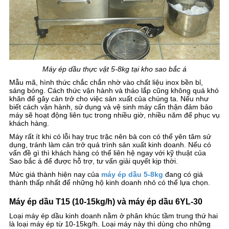
Máy ép dầu thực vật 5-8kg tại kho sao bắc á
Mẫu mã, hình thức chắc chắn nhờ vào chất liệu inox bền bỉ,
sáng bóng. Cách thức vận hành và tháo lắp cũng không quá khó
khăn để gây cản trở cho việc sản xuất của chúng ta. Nếu như
biết cách vận hành, sử dụng và vệ sinh máy cẩn thận đảm bảo
máy sẽ hoạt động liên tục trong nhiều giờ, nhiều năm để phục vụ
khách hàng.
Máy rất ít khi có lỗi hay trục trặc nên bà con có thể yên tâm sử
dụng, tránh làm cản trở quá trình sản xuất kinh doanh. Nếu có
vấn đề gì thì khách hàng có thể liên hệ ngay với kỹ thuật của
Sao bắc á để được hỗ trợ, tư vấn giải quyết kịp thời.
Mức giá thành hiện nay của
máy ép dầu 5-8kg
đang có giá
thành thấp nhất để những hộ kinh doanh nhỏ có thể lựa chọn.
Máy ép dầu T15 (10-15kg/h) và máy ép dầu 6YL-30
Loại máy ép dầu kinh doanh nằm ở phân khúc tầm trung thứ hai
là loại máy ép từ 10-15kg/h. Loại máy này thì dùng cho những