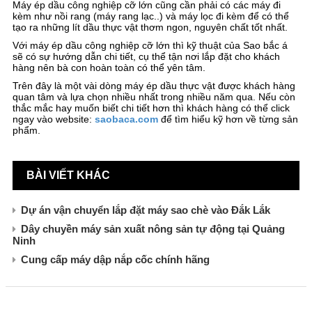
Máy ép dầu công nghiệp cỡ lớn cũng cần phải có các máy đi
kèm như nồi rang (máy rang lạc..) và máy lọc đi kèm để có thể
tạo ra những lít dầu thực vật thơm ngon, nguyên chất tốt nhất.
Với máy ép dầu công nghiệp cỡ lớn thì kỹ thuật của Sao bắc á
sẽ có sự hướng dẫn chi tiết, cụ thể tận nơi lắp đặt cho khách
hàng nên bà con hoàn toàn có thể yên tâm.
Trên đây là một vài dòng máy ép dầu thực vật được khách hàng
quan tâm và lựa chọn nhiều nhất trong nhiều năm qua. Nếu còn
thắc mắc hay muốn biết chi tiết hơn thì khách hàng có thể click
ngay vào website:
saobaca.com
để tìm hiểu kỹ hơn về từng sản
phẩm.
BÀI VIẾT KHÁC
Dự án vận chuyển lắp đặt máy sao chè vào Đắk Lắk
Dây chuyền máy sản xuất nông sản tự động tại Quảng
Ninh
Cung cấp máy dập nắp cốc chính hãng
CÔNG TY TNHH XUẤT NHẬP KHẨU SAO BẮC Á