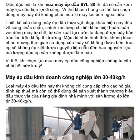
Điều đặc biệt là khi
mua máy ép dầu 6YL-30
thì đã có sẵn kèm
máy lọc dầu tiện lợi đi cùng. Vì thế khách hàng có thể lựa chọn
dòng máy này để không phải mua lẻ máy lọc bên ngoài nữa.
Thiết kế của dòng máy ép dầu thực vật nhập khẩu hiện nay đều
vô cùng chắc chắn, chính xác từng chi tiết khác biệt hoàn toàn
với dòng máy tự chế, tự sản xuất tại nước ta đang được bày bán
tràn lan trên khắp thị trường. Mặc dù nhìn hình thức không khác
nhau nhưng thời gian sử dụng của máy sẽ không được bền, trục
ép sẽ không ép kiệt được nguyên liệu dẫn đến hao nguyên liệu
mà lượng dầu ép vẫn không được đảm bảo.
Vì thế, khi chọn lựa mua máy ép dầu công nghiệp chúng ta cần
phải hết sức lưu ý!
Máy ép dầu kinh doanh công nghiệp lớn 30-40kg/h
Loại máy ép dầu lớn này thì không chỉ cung cấp cho các hộ gia
đình ép thuê mà còn có thể dùng để sản xuất thành thương hiệu
dầu thực vật của riêng gia đình nhà mình với sản lượng ép lớn
từ 30-40kg/h.