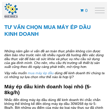
0
TƯ VẤN CHỌN MUA MÁY ÉP DẦU
KINH DOANH
Những năm gần vì vấn đề an toàn thực phẩm không còn được
đảm bảo như trước nên rất nhiều người đã hướng đến việc dùng
dầu thực vật để bảo vệ sức khỏe và phục vụ nhu cầu sử dụng
của gia đình mình. Cho nên, nhu cầu thị trường về thiết bị sản
xuất cũng theo đó ngày càng phát triển, mở rộng hơn.
Vậy nếu muốn
mua máy ép dầu
dùng để kinh doanh thì chúng ta
có những sự lựa chọn như thế nào là hợp lý?
Máy ép dầu kinh doanh loại nhỏ (5-
8kg/h)
Nhắc đến dòng máy ép dầu dùng để kinh doanh thì chắc chắn
không thể không kể đến dòng máy ép dầu 30W268 ép từ 5-
8kg/h. Bởi những ưu điểm của máy ép loại này thực sự đã chinh