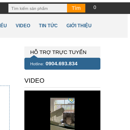
0
IỂU
VIDEO
TIN TỨC
GIỚI THIỆU
HỖ TRỢ TRỰC TUYẾN
0904.693.834
Hotline:
VIDEO