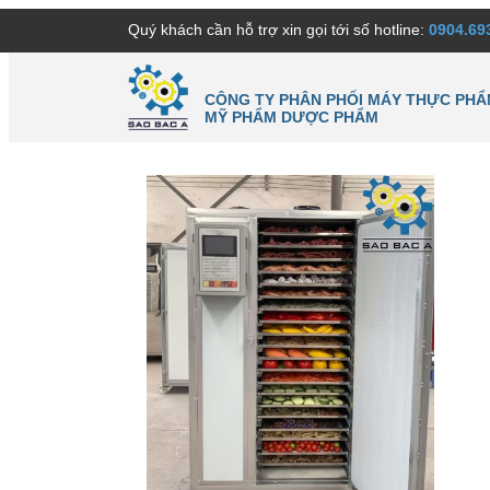
Quý khách cần hỗ trợ xin gọi tới số hotline:
0904.69
CÔNG TY PHÂN PHỐI MÁY THỰC PHẨ
MỸ PHẨM DƯỢC PHẨM