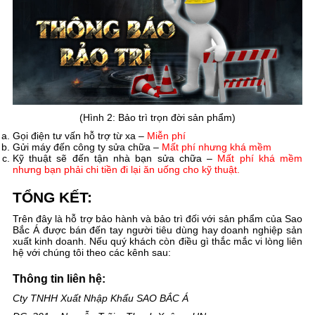
(Hình 2: Bảo trì trọn đời sản phẩm)
Gọi điện tư vấn hỗ trợ từ xa –
Miễn phí
Gửi máy đến công ty sửa chữa –
Mất phí nhưng khá mềm
Kỹ thuật sẽ đến tận nhà bạn sửa chữa –
Mất phí khá mềm
nhưng bạn phải chi tiền đi lại ăn uống cho kỹ thuật.
TỔNG KẾT:
Trên đây là hỗ trợ bảo hành và bảo trì đối với sản phẩm của Sao
Bắc Á được bán đến tay người tiêu dùng hay doanh nghiệp sản
xuất kinh doanh. Nếu quý khách còn điều gì thắc mắc vi lòng liên
hệ với chúng tôi theo các kênh sau:
Thông tin liên hệ:
Cty TNHH Xuất Nhập Khẩu SAO BẮC Á