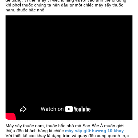
dễ dàng. Vì thế, thay vì việc lo lắng và rơi vào tình thế bị động
khi phơi thuốc chúng ta nên đầu tư một chiếc máy sấy thuốc
nam, thuốc bắc nhỏ.
Máy sấy thuốc nam, thuốc bắc nhỏ mà Sao Bắc Á muốn giới
thiệu đến khách hàng là chiếc
máy sấy giữ hương 10 khay
.
Với thiết kế các khay là dạng tròn và quay đều xung quanh trục