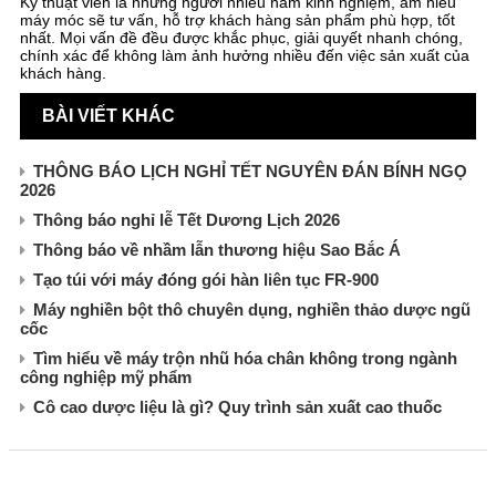
Kỹ thuật viên là những người nhiều năm kinh nghiệm, am hiểu
máy móc sẽ tư vấn, hỗ trợ khách hàng sản phẩm phù hợp, tốt
nhất. Mọi vấn đề đều được khắc phục, giải quyết nhanh chóng,
chính xác để không làm ảnh hưởng nhiều đến việc sản xuất của
khách hàng.
BÀI VIẾT KHÁC
THÔNG BÁO LỊCH NGHỈ TẾT NGUYÊN ĐÁN BÍNH NGỌ
2026
Thông báo nghỉ lễ Tết Dương Lịch 2026
Thông báo về nhầm lẫn thương hiệu Sao Bắc Á
Tạo túi với máy đóng gói hàn liên tục FR-900
Máy nghiền bột thô chuyên dụng, nghiền thảo dược ngũ
cốc
Tìm hiểu về máy trộn nhũ hóa chân không trong ngành
công nghiệp mỹ phẩm
Cô cao dược liệu là gì? Quy trình sản xuất cao thuốc
CÔNG TY TNHH XUẤT NHẬP KHẨU SAO BẮC Á