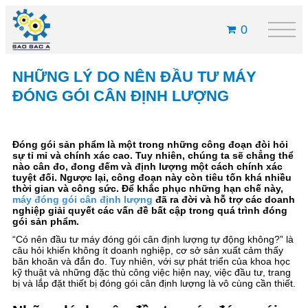
0
NHỮNG LÝ DO NÊN ĐẦU TƯ MÁY
ĐÓNG GÓI CÂN ĐỊNH LƯỢNG
Đóng gói sản phẩm là một trong những công đoạn đòi hỏi
sự tỉ mỉ và chính xác cao. Tuy nhiên, chúng ta sẽ chẳng thể
nào cân đo, đong đếm và định lượng một cách chính xác
tuyệt đối. Ngược lại, công đoạn này còn tiêu tốn khá nhiều
thời gian và công sức. Để khắc phục những hạn chế này,
máy đóng gói cân định lượng
đã ra đời và hỗ trợ các doanh
nghiệp giải quyết các vấn đề bất cập trong quá trình đóng
gói sản phẩm.
“Có nên đầu tư máy đóng gói cân định lượng tự động không?” là
câu hỏi khiến không ít doanh nghiệp, cơ sở sản xuất cảm thấy
băn khoăn và đắn đo. Tuy nhiên, với sự phát triển của khoa học
kỹ thuật và những đặc thù công việc hiện nay, việc đầu tư, trang
bị và lắp đặt thiết bị đóng gói cân định lượng là vô cùng cần thiết.