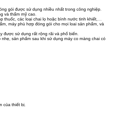
óng gói được sử dụng nhiều nhất trong công nghiệp.
ng và thẩm mỹ cao.
huốc, các loại chai lọ hoặc bình nước tinh khiết,…
 ẩm, máy phù hợp đóng gói cho mọi loai sản phẩm, và
 được sử dụng rất rộng rãi và phổ biến.
p nhẹ, sản phẩm sau khi sử dụng máy co màng chai có
của thiết bị.