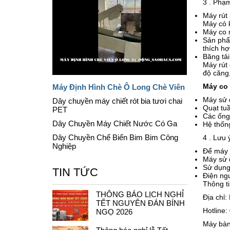
3 . Phạm
Máy rút
Máy có 
Máy co 
Sản phẩm
thích h
Băng tải
Máy rút
độ căng
Máy co 
Máy Định Hình Chè Ô Long Chè Viên
Máy sử 
Dây chuyền máy chiết rót bia tươi chai
Quạt tuầ
PET
Các ống 
Dây Chuyền Máy Chiết Nước Có Ga
Hệ thốn
Dây Chuyền Chế Biến Bim Bim Công
4 . Lưu 
Nghiệp
Để máy 
Máy sử 
Sử dụng
TIN TỨC
Điện ngu
Thông ti
THÔNG BÁO LỊCH NGHỈ
Địa chỉ
TẾT NGUYÊN ĐÁN BÍNH
Hotline
NGỌ 2026
Máy bàn