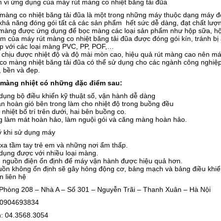
 vi ứng dụng của máy rút màng co nhiệt băng tải đũa
 màng co nhiệt băng tải đũa là một trong những máy thuộc dạng máy đ
khả năng đóng gói tất cả các sản phẩm hết sức dễ dàng, đạt chất lượ
màng được ứng dụng để bọc màng các loại sản phẩm như hộp sữa, hộp t
 của máy rút màng co nhiệt băng tải đũa được đóng gói kín, tránh bị
ợp với các loại màng PVC, PP, POF,…
 chịu được nhiệt độ và độ mài mòn cao, hiệu quả rút màng cao nên máy
 co màng nhiệt băng tải đũa có thể sử dụng cho các ngành công nghiệ
, bền và đẹp.
màng nhiệt có những đặc điểm sau:
dụng bộ điều khiển kỹ thuật số, vận hành dễ dàng
n hoàn gió bên trong làm cho nhiệt độ trong buồng đều
nhiệt bố trí trên dưới, hai bên buồng co.
g làm mát hoàn hảo, làm nguội gói và căng màng hoàn hảo.
ý khi sử dụng máy
xa tầm tay trẻ em và những nơi ẩm thấp.
dụng được với nhiều loại màng.
 nguồn điện ổn định để máy vận hành được hiệu quả hơn.
ồn không ổn định sẽ gây hỏng động cơ, bảng mạch và bảng điều khiển 
n liên hệ
: Phòng 208 – Nhà A – Số 301 – Nguyễn Trãi – Thanh Xuân – Hà Nội
: 0904693834
: 04.3568.3054