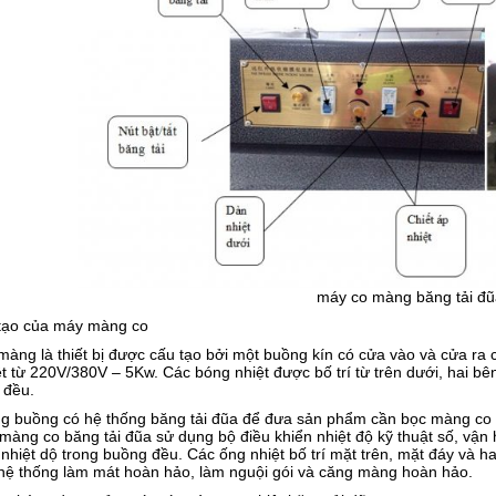
máy co màng băng tải đũ
 tạo của máy màng co
màng là thiết bị được cấu tạo bởi một buồng kín có cửa vào và cửa r
t từ 220V/380V – 5Kw. Các bóng nhiệt được bố trí từ trên dưới, hai b
 đều.
ng buồng có hệ thống băng tải đũa để đưa sản phẩm cần bọc màng co 
màng co băng tải đũa sử dụng bộ điều khiển nhiệt độ kỹ thuật số, vận
nhiệt dộ trong buồng đều. Các ống nhiệt bố trí mặt trên, mặt đáy và h
hệ thống làm mát hoàn hảo, làm nguội gói và căng màng hoàn hảo.