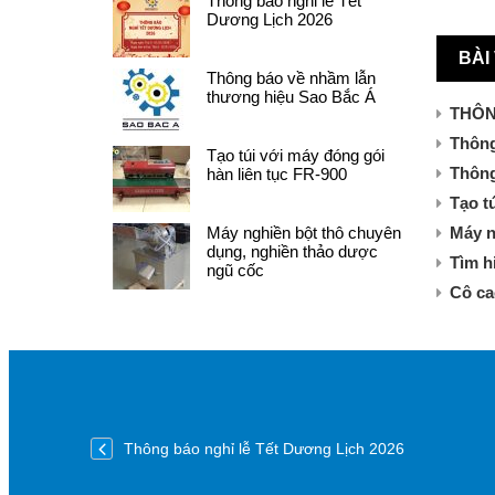
Thông báo nghỉ lễ Tết
Dương Lịch 2026
BÀI
Thông báo về nhầm lẫn
thương hiệu Sao Bắc Á
THÔN
Thông
Tạo túi với máy đóng gói
Thông
hàn liên tục FR-900
Tạo t
Máy n
Máy nghiền bột thô chuyên
dụng, nghiền thảo dược
Tìm h
ngũ cốc
Cô ca
Thông báo nghỉ lễ Tết Dương Lịch 2026