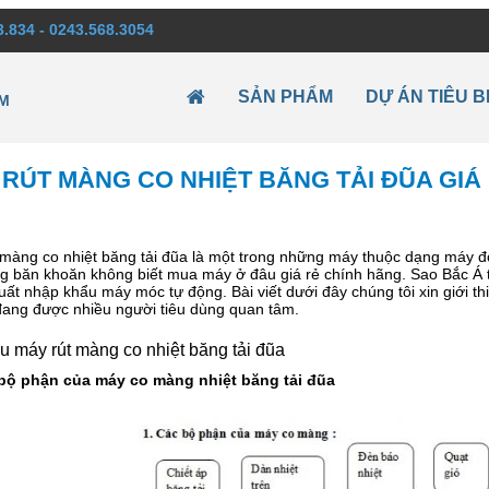
3.834 - 0243.568.3054
SẢN PHẨM
DỰ ÁN TIÊU B
M
RÚT MÀNG CO NHIỆT BĂNG TẢI ĐŨA GIÁ 
 màng co nhiệt băng tải đũa là một trong những máy thuộc dạng máy đ
g băn khoăn không biết mua máy ở đâu giá rẻ chính hãng. Sao Bắc Á t
ất nhập khẩu máy móc tự động. Bài viết dưới đây chúng tôi xin giới 
ang được nhiều người tiêu dùng quan tâm.
u máy rút màng co nhiệt băng tải đũa
 bộ phận của máy co màng nhiệt băng tải đũa