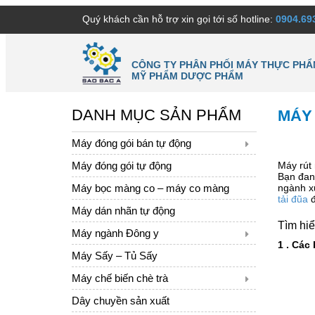
Quý khách cần hỗ trợ xin gọi tới số hotline:
0904.69
CÔNG TY PHÂN PHỐI MÁY THỰC PHẨ
MỸ PHẨM DƯỢC PHẨM
DANH MỤC SẢN PHẨM
MÁY 
Máy đóng gói bán tự động
Máy đóng gói tự động
Máy rút
Bạn đan
Máy bọc màng co – máy co màng
ngành xu
tải đũa
đ
Máy dán nhãn tự động
Tìm hiể
Máy ngành Đông y
1 . Các
Máy Sấy – Tủ Sấy
Máy chế biến chè trà
Dây chuyền sản xuất