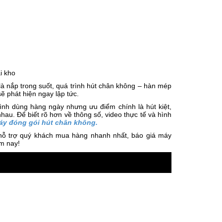
i kho
à nắp trong suốt, quá trình hút chân không – hàn mép
ẽ phát hiện ngay lập tức.
ình dùng hàng ngày nhưng ưu điểm chính là hút kiệt,
nhau. Để biết rõ hơn về thông số, video thực tế và hình
áy đóng gói hút chân không.
hỗ trợ quý khách mua hàng nhanh nhất, báo giá máy
m nay!