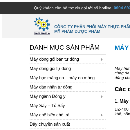
Quý khách cần hỗ trợ xin gọi tới số hotline:
0904.69
CÔNG TY PHÂN PHỐI MÁY THỰC PHẨ
MỸ PHẨM DƯỢC PHẨM
DANH MỤC SẢN PHẨM
MÁY
Máy đóng gói bán tự động
Máy đóng gói tự động
Máy hút 
cùng đa 
Máy bọc màng co – máy co màng
dùng cho
Máy dán nhãn tự động
Các 
Máy ngành Đông y
1. Máy
Máy Sấy – Tủ Sấy
DZ-400 
khô, sốn
Máy chế biến chè trà
Dây chuyền sản xuất