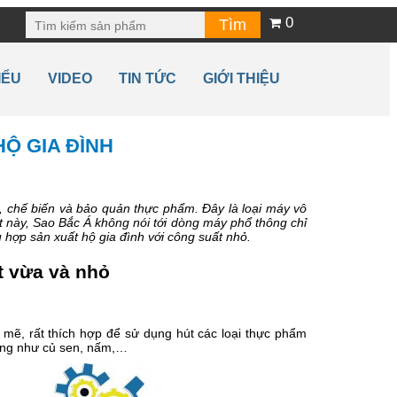
0
IỂU
VIDEO
TIN TỨC
GIỚI THIỆU
Ộ GIA ĐÌNH
, chế biến và bảo quản thực phẩm. Đây là loại máy vô
t này, Sao Bắc Á không nói tới dòng máy phổ thông chỉ
hợp sản xuất hộ gia đình với công suất nhỏ.
t vừa và nhỏ
 mẽ, rất thích hợp để sử dụng hút các loại thực phẩm
 cứng như củ sen, nấm,…