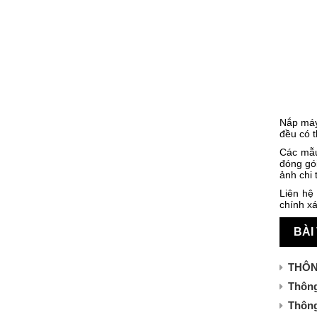
Nắp máy 
đều có t
Các mẫu
đóng gói
ảnh chi 
Liên hệ
chính x
BÀI
THÔN
Thông
Thông