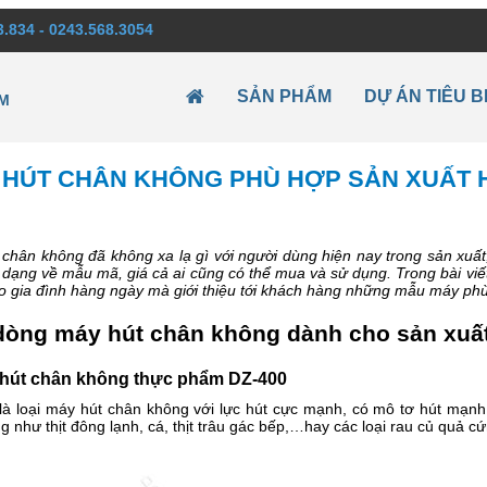
3.834 - 0243.568.3054
SẢN PHẨM
DỰ ÁN TIÊU B
M
 HÚT CHÂN KHÔNG PHÙ HỢP SẢN XUẤT H
chân không đã không xa lạ gì với người dùng hiện nay trong sản xuất
dạng về mẫu mã, giá cả ai cũng có thể mua và sử dụng. Trong bài viế
 gia đình hàng ngày mà giới thiệu tới khách hàng những mẫu máy phù 
dòng máy hút chân không dành cho sản xuấ
 hút chân không thực phẩm DZ-400
là loại máy hút chân không với lực hút cực mạnh, có mô tơ hút mạnh
g như thịt đông lạnh, cá, thịt trâu gác bếp,…hay các loại rau củ quả