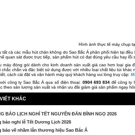
Hình ảnh thực tế máy chụp tạ
tất cả các mẫu hút chân không do Sao Bắc Á phân phối hiện tại đều l
hể quan sát được trực tiếp, sản phẩm hút có đạt đúng yêu cầu hay lỗi s
 máy đóng gói dành cho kinh doanh sản xuất giá cao hơn loại gia đ
 chắc chắn và đặc biệt sử dụng được với nhiều loại chất liệu túi khác 
tiết, cách cái đặt và vận hành máy quý khách hàng vui lòng truy cập:
M
 với công ty Sao Bắc Á qua số điện thoại:
0904 693 834
để công ty 
ác theo sản lượng sản xuất và nhận ưu đãi giảm giá sản phẩm ngay hô
 VIẾT KHÁC
G BÁO LỊCH NGHỈ TẾT NGUYÊN ĐÁN BÍNH NGỌ 2026
 báo nghỉ lễ Tết Dương Lịch 2026
 báo về nhầm lẫn thương hiệu Sao Bắc Á