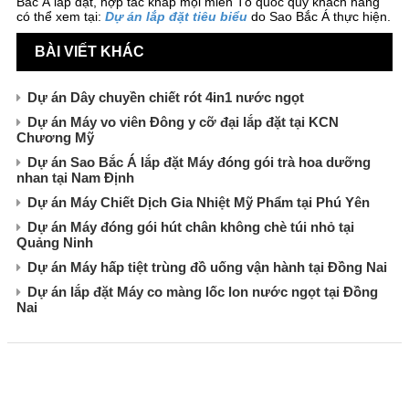
Bắc Á lắp đặt, hợp tác khắp mọi miền Tổ quốc quý khách hàng
có thể xem tại:
Dự án lắp đặt tiêu biểu
do Sao Bắc Á thực hiện.
BÀI VIẾT KHÁC
Dự án Dây chuyền chiết rót 4in1 nước ngọt
Dự án Máy vo viên Đông y cỡ đại lắp đặt tại KCN
Chương Mỹ
Dự án Sao Bắc Á lắp đặt Máy đóng gói trà hoa dưỡng
nhan tại Nam Định
Dự án Máy Chiết Dịch Gia Nhiệt Mỹ Phẩm tại Phú Yên
Dự án Máy đóng gói hút chân không chè túi nhỏ tại
Quảng Ninh
Dự án Máy hấp tiệt trùng đồ uống vận hành tại Đồng Nai
Dự án lắp đặt Máy co màng lốc lon nước ngọt tại Đồng
Nai
CÔNG TY TNHH XUẤT NHẬP KHẨU SAO BẮC Á
Đường Nguyễn Trãi, Khương Đình, Hà Nội
E-mail: maymocsb@gmail.com