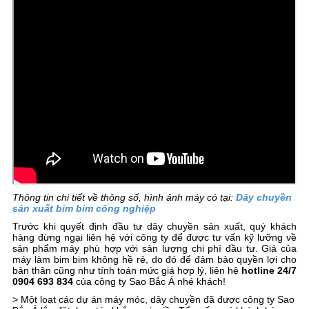
Thông tin chi tiết về thông số, hình ảnh máy có tại:
Dây chuyền
sản xuất bim bim công nghiệp
Trước khi quyết định đầu tư dây chuyền sản xuất, quý khách
hàng đừng ngại liên hệ với công ty để được tư vấn kỹ lưỡng về
sản phẩm máy phù hợp với sản lượng chi phí đầu tư. Giá của
máy làm bim bim không hề rẻ, do đó để đảm bảo quyền lợi cho
bản thân cũng như tính toán mức giá hợp lý, liên hệ
hotline 24/7
0904 693 834
của công ty Sao Bắc Á nhé khách!
> Một loạt các dự án máy móc, dây chuyền đã được công ty Sao