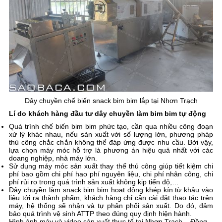
Dây chuyền chế biến snack bim bim lắp tại Nhơn Trạch
Lí do khách hàng đầu tư dây chuyền làm bim bim tự động
Quá trình chế biến bim bim phức tạo, cần qua nhiều công đoạn
xử lý khác nhau, nếu sản xuất với số lượng lớn, phương pháp
thủ công chắc chắn không thể đáp ứng được nhu cầu. Bởi vậy,
lựa chọn máy móc hỗ trợ là phương án hiệu quả nhất với các
doang nghiệp, nhà máy lớn.
Sử dụng máy móc sản xuất thay thế thủ công giúp tiết kiệm chi
phí bao gồm chi phí hao phí nguyên liệu, chi phí nhân công, chi
phí rủi ro trong quá trình sản xuất không kịp tiến độ,…
Dây chuyền làm snack bim bim hoạt động khép kín từ khâu vào
liệu tới ra thành phẩm, khách hàng chỉ cần cài đặt thao tác trên
máy, hệ thống sẽ nhận và tự phân phối sản xuất. Do đó, đảm
bảo quá trình vệ sinh ATTP theo đúng quy định hiện hành.
Hình ảnh máy và video sản xuất thực tế tại Nhơn Trạch – Đồng