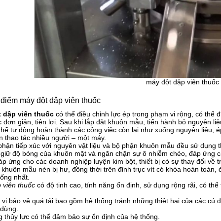
máy đột dập viên thuốc
 điểm máy đột dập viên thuốc
 dập viên thuốc
có thể điều chỉnh lực ép trong phạm vi rộng, có thể 
 đơn giản, tiện lợi. Sau khi lắp đặt khuôn mẫu, tiến hành bỏ nguyên liệ
hể tự động hoàn thành các công việc còn lại như xuống nguyên liệu, é
n thao tác nhiều người – một máy.
hận tiếp xúc với nguyên vật liệu và bộ phận khuôn mẫu đều sử dụng t
 giữ độ bóng của khuôn mặt và ngăn chặn sự ô nhiễm chéo, đáp ứng cá
 ứng cho các doanh nghiệp luyện kim bột, thiết bị có sự thay đổi về tr
khuôn mẫu nén bị hư, đồng thời trên đỉnh trục vít có khóa hoàn toàn,
ống nhất.
 viên thuốc
có độ tinh cao, tính năng ổn định, sử dụng rộng rãi, có t
vị bảo vệ quá tải bao gồm hệ thống tránh những thiệt hại của các cú d
 dừng.
 thủy lực có thể đảm bảo sự ổn định của hệ thống.