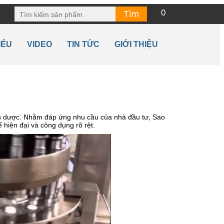
0
IỂU
VIDEO
TIN TỨC
GIỚI THIỆU
ành dược. Nhằm đáp ứng nhu cầu của nhà đầu tư, Sao
kế hiện đại và công dụng rõ rệt.