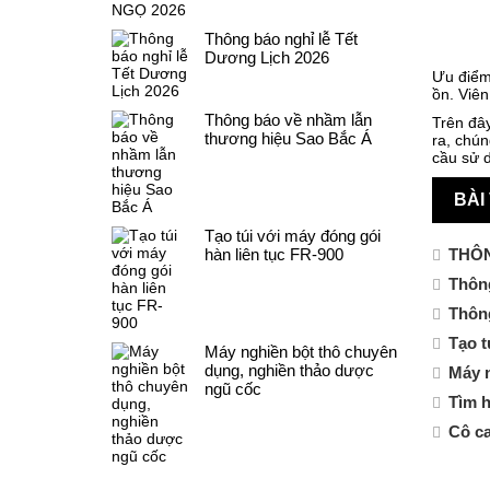
Thông báo nghỉ lễ Tết
Dương Lịch 2026
Ưu điểm 
ồn. Viên
Thông báo về nhầm lẫn
Trên đâ
thương hiệu Sao Bắc Á
ra, chún
cầu sử d
BÀI
Tạo túi với máy đóng gói
THÔN
hàn liên tục FR-900
Thông
Thôn
Tạo t
Máy nghiền bột thô chuyên
dụng, nghiền thảo dược
Máy n
ngũ cốc
Tìm h
Cô ca