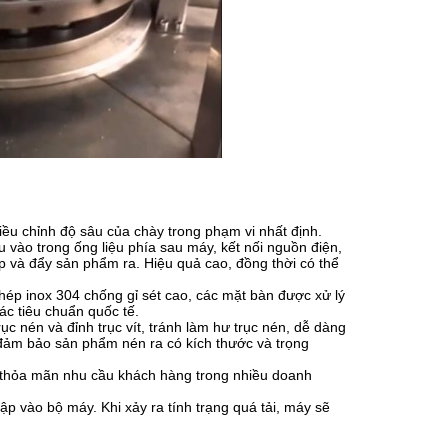
điều chỉnh độ sâu của chày trong phạm vi nhất định.
u vào trong ống liệu phía sau máy, kết nối nguồn điện,
p và đẩy sản phẩm ra. Hiệu quả cao, đồng thời có thể
hép inox 304 chống gỉ sét cao, các mặt bàn được xử lý
c tiêu chuẩn quốc tế.
ục nén và đỉnh trục vít, tránh làm hư trục nén, dễ dàng
 đảm bảo sản phẩm nén ra có kích thước và trọng
hể thỏa mãn nhu cầu khách hàng trong nhiều doanh
ập vào bộ máy. Khi xảy ra tính trạng quá tải, máy sẽ