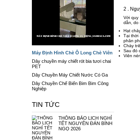
2 . Ngu
Với quy
dẫn, do 
Hạt chảy
Tại thời
phân phố
Chày trê
Sau đó c
Máy Định Hình Chè Ô Long Chè Viên
Viên nén
Dây chuyền máy chiết rót bia tươi chai
PET
Dây Chuyền Máy Chiết Nước Có Ga
Dây Chuyền Chế Biến Bim Bim Công
Nghiệp
TIN TỨC
THÔNG BÁO LỊCH NGHỈ
TẾT NGUYÊN ĐÁN BÍNH
NGỌ 2026