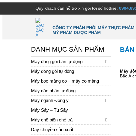
Quý khách cần hỗ trợ xin gọi tới số hotline:
0904.69
CÔNG TY PHÂN PHỐI MÁY THỰC PHẨM
MỸ PHẨM DƯỢC PHẨM
DANH MỤC SẢN PHẨM
BÁN 
Máy đóng gói bán tự động
Máy đóng gói tự động
Máy đột
Bắc Á ch
Máy bọc màng co – máy co màng
Máy dán nhãn tự động
Máy ngành Đông y
Máy Sấy – Tủ Sấy
Máy chế biến chè trà
Dây chuyền sản xuất