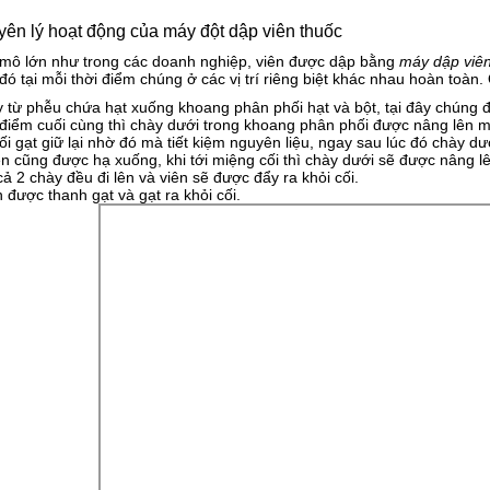
yên lý hoạt động của máy đột dập viên thuốc
 mô lớn như trong các doanh nghiệp, viên được dập bằng
máy dập viên
đó tại mỗi thời điểm chúng ở các vị trí riêng biệt khác nhau hoàn to
 từ phễu chứa hạt xuống khoang phân phối hạt và bột, tại đây chúng đ
 điểm cuối cùng thì chày dưới trong khoang phân phối được nâng lên 
i gạt giữ lại nhờ đó mà tiết kiệm nguyên liệu, ngay sau lúc đó chày dư
n cũng được hạ xuống, khi tới miệng cối thì chày dưới sẽ được nâng lê
ả 2 chày đều đi lên và viên sẽ được đẩy ra khỏi cối.
 được thanh gạt và gạt ra khỏi cối.