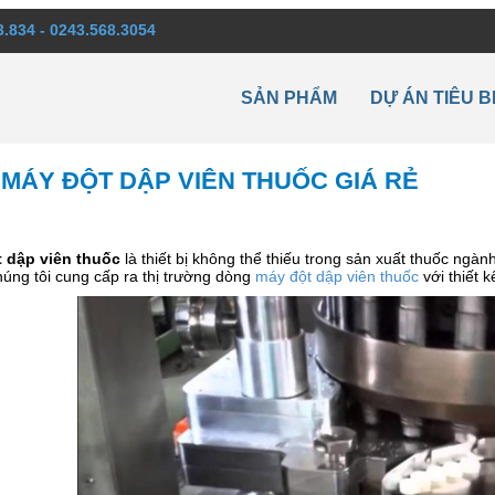
3.834 - 0243.568.3054
SẢN PHẨM
DỰ ÁN TIÊU B
MÁY ĐỘT DẬP VIÊN THUỐC GIÁ RẺ
 dập viên thuốc
là thiết bị không thể thiếu trong sản xuất thuốc ng
úng tôi cung cấp ra thị trường dòng
máy đột dập viên thuốc
với thiết 