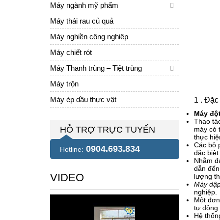
Máy ngành mỹ phẩm
Máy thái rau củ quả
Máy nghiền công nghiệp
Máy chiết rót
Máy Thanh trùng – Tiệt trùng
Máy trộn
1 . Đặc
Máy ép dầu thực vật
Máy đột
Thao tác
HỖ TRỢ TRỰC TUYẾN
máy có t
thực hiệ
Các bộ p
0904.693.834
Hotline:
đặc biệt
Nhằm đáp
dẫn đến 
VIDEO
lượng th
Máy dập
nghiệp.
Một đơn 
tự động
Hệ thống