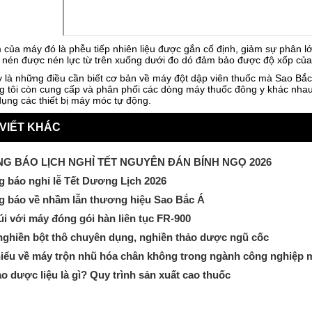
của máy đó là phễu tiếp nhiên liệu được gắn cố định, giảm sự phân lớp
 nén được nén lực từ trên xuống dưới đo dó đảm bảo được độ xốp của
y là những điều cần biết cơ bản về máy đột dập viên thuốc mà Sao Bắ
g tôi còn cung cấp và phân phối các dòng máy thuốc đông y khác nhau
ụng các thiết bị máy móc tự động.
 VIẾT KHÁC
G BÁO LỊCH NGHỈ TẾT NGUYÊN ĐÁN BÍNH NGỌ 2026
 báo nghỉ lễ Tết Dương Lịch 2026
g báo về nhầm lẫn thương hiệu Sao Bắc Á
úi với máy đóng gói hàn liên tục FR-900
ghiền bột thô chuyên dụng, nghiền thảo dược ngũ cốc
iểu về máy trộn nhũ hóa chân không trong ngành công nghiệp
o dược liệu là gì? Quy trình sản xuất cao thuốc