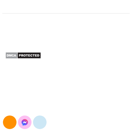
CÔNG TY TNHH XUẤT NHẬP KHẨU SAO BẮC Á
Đường Nguyễn Trãi, Khương Đình, Hà Nội
E-mail: maymocsb@gmail.com
Điện thoại: 024.3568.3054
Hotline&Zalo: 0904.693.834