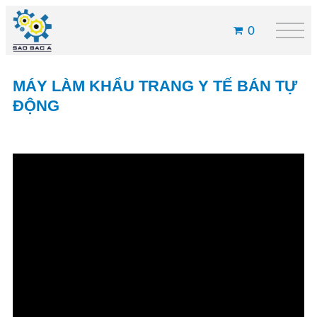
0
MÁY LÀM KHẨU TRANG Y TẾ BÁN TỰ
ĐỘNG