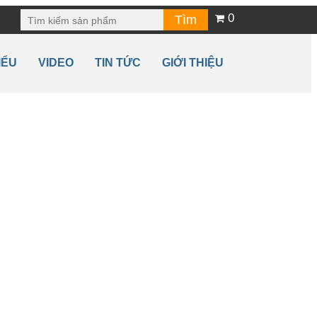
0
IỂU
VIDEO
TIN TỨC
GIỚI THIỆU