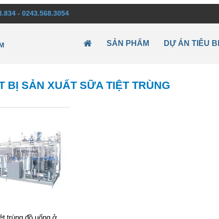
3.834 - 0243.568.3054
SẢN PHẨM
DỰ ÁN TIÊU B
M
T BỊ SẢN XUẤT SỮA TIỆT TRÙNG
ệt trùng đồ uống ở