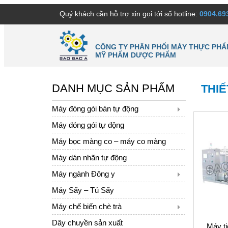
Quý khách cần hỗ trợ xin gọi tới số hotline:
0904.69
CÔNG TY PHÂN PHỐI MÁY THỰC PHẨ
MỸ PHẨM DƯỢC PHẨM
DANH MỤC SẢN PHẨM
THIẾ
Máy đóng gói bán tự động
Máy đóng gói tự động
Máy bọc màng co – máy co màng
Máy dán nhãn tự động
Máy ngành Đông y
Máy Sấy – Tủ Sấy
Máy chế biến chè trà
Dây chuyền sản xuất
Máy ti