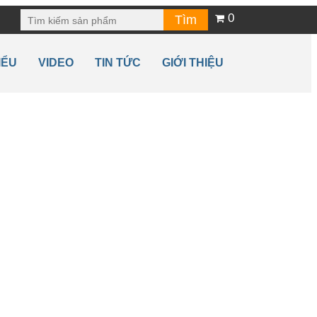
0
IỂU
VIDEO
TIN TỨC
GIỚI THIỆU