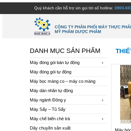
Quý khách cần hỗ trợ xin gọi tới số hotline:
0904.69
CÔNG TY PHÂN PHỐI MÁY THỰC PHẨ
MỸ PHẨM DƯỢC PHẨM
DANH MỤC SẢN PHẨM
THIẾ
Máy đóng gói bán tự động
Máy đóng gói tự động
Máy bọc màng co – máy co màng
Máy dán nhãn tự động
Máy ngành Đông y
Máy Sấy – Tủ Sấy
Máy chế biến chè trà
Dây chuyền sản xuất
Máy bóc 