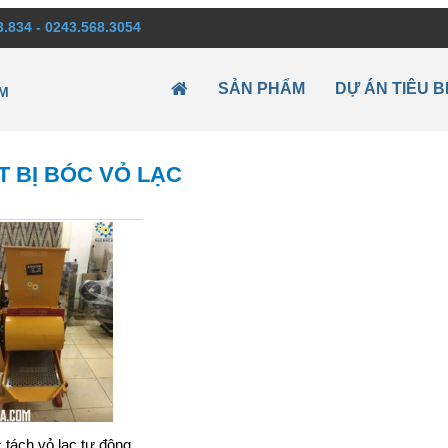
3.834 - 0243.568.3054
SẢN PHẨM
DỰ ÁN TIÊU B
M
T BỊ BÓC VỎ LẠC
tách vỏ lạc tự động