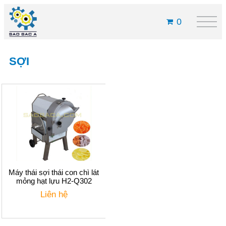
0
SỢI
Máy thái sợi thái con chì lát
mỏng hạt lựu H2-Q302
Liên hệ