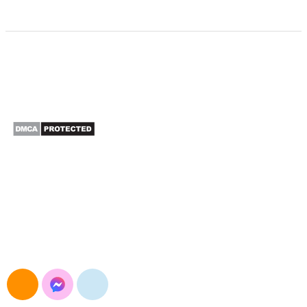
CÔNG TY TNHH XUẤT NHẬP KHẨU SAO BẮC Á
Đường Nguyễn Trãi, Khương Đình, Hà Nội
E-mail: maymocsb@gmail.com
Điện thoại: 024.3568.3054
Hotline&Zalo: 0904.693.834