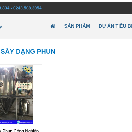
3.834 - 0243.568.3054
SẢN PHẨM
DỰ ÁN TIÊU B
M
 SẤY DẠNG PHUN
 Phun Công Nghiệp