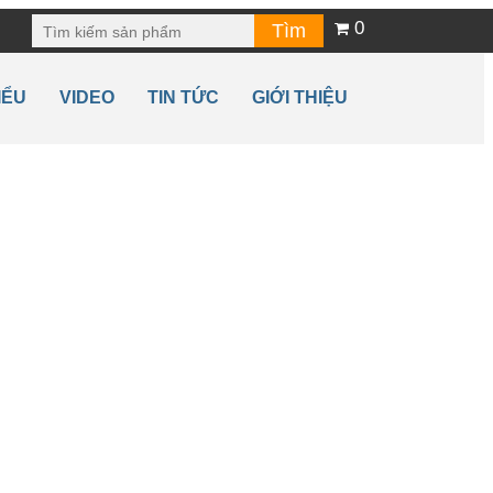
0
IỂU
VIDEO
TIN TỨC
GIỚI THIỆU