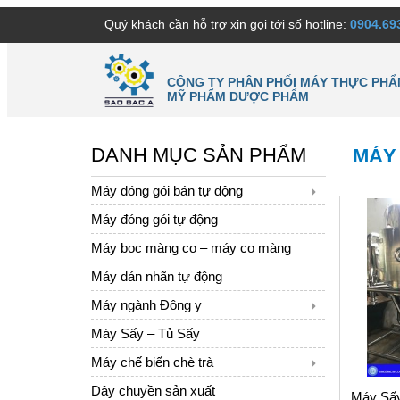
Quý khách cần hỗ trợ xin gọi tới số hotline:
0904.69
CÔNG TY PHÂN PHỐI MÁY THỰC PHẨ
MỸ PHẨM DƯỢC PHẨM
DANH MỤC SẢN PHẨM
MÁY
Máy đóng gói bán tự động
Máy đóng gói tự động
Máy bọc màng co – máy co màng
Máy dán nhãn tự động
Máy ngành Đông y
Máy Sấy – Tủ Sấy
Máy chế biến chè trà
Dây chuyền sản xuất
Máy Sấy