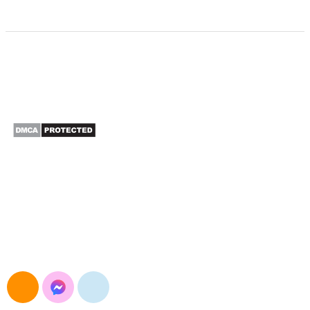
CÔNG TY TNHH XUẤT NHẬP KHẨU SAO BẮC Á
Đường Nguyễn Trãi, Khương Đình, Hà Nội
E-mail: maymocsb@gmail.com
Điện thoại: 024.3568.3054
Hotline&Zalo: 0904.693.834