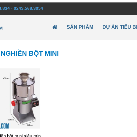
3.834 - 0243.568.3054
SẢN PHẨM
DỰ ÁN TIÊU B
M
NGHIỀN BỘT MINI
ền bột mini siêu mịn