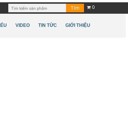
0
IỂU
VIDEO
TIN TỨC
GIỚI THIỆU