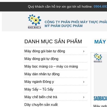
Quý khách cần hỗ trợ xin gọi tới số hotline:
0904.69
CÔNG TY PHÂN PHỐI MÁY THỰC PHẨ
MỸ PHẨM DƯỢC PHẨM
DANH MỤC SẢN PHẨM
MÁY 
Máy đóng gói bán tự động
Máy đóng gói tự động
Máy bọc màng co – máy co màng
Máy dán nhãn tự động
Máy ngành Đông y
Máy Sấy – Tủ Sấy
Máy chế biến chè trà
Dây chuyền sản xuất
Máy nghi