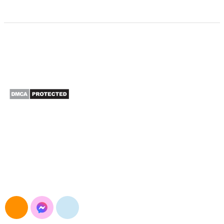
CÔNG TY TNHH XUẤT NHẬP KHẨU SAO BẮC Á
Đường Nguyễn Trãi, Khương Đình, Hà Nội
E-mail: maymocsb@gmail.com
Điện thoại: 024.3568.3054
Hotline&Zalo: 0904.693.834