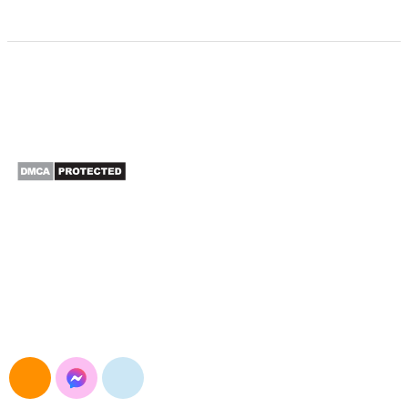
CÔNG TY TNHH XUẤT NHẬP KHẨU SAO BẮC Á
Đường Nguyễn Trãi, Khương Đình, Hà Nội
E-mail: maymocsb@gmail.com
Điện thoại: 024.3568.3054
Hotline&Zalo: 0904.693.834