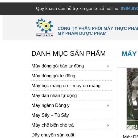
Quý khách cần hỗ trợ xin gọi tới số hotline:
0904.69
CÔNG TY PHÂN PHỐI MÁY THỰC PHẨ
MỸ PHẨM DƯỢC PHẨM
DANH MỤC SẢN PHẨM
MÁY
Máy đóng gói bán tự động
Máy đóng gói tự động
Máy bọc màng co – máy co màng
Máy dán nhãn tự động
Máy ngành Đông y
Máy Sấy – Tủ Sấy
Máy chế biến chè trà
Dây chuyền sản xuất
Máy Đ