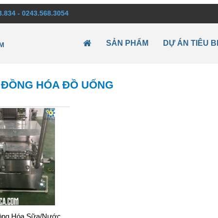
3.834 - 0243.568.3054
SẢN PHẨM
DỰ ÁN TIÊU B
M
 ĐỒNG HÓA ĐỒ UỐNG
ồng Hóa Sữa/Nước