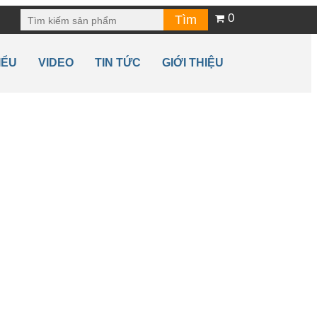
0
IỂU
VIDEO
TIN TỨC
GIỚI THIỆU