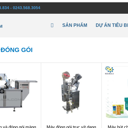
3.834 - 0243.568.3054
SẢN PHẨM
DỰ ÁN TIÊU B
M
 ĐÓNG GÓI
n và đóng gói màng
Máy đóng gói trục vít dạng
Máy hút c