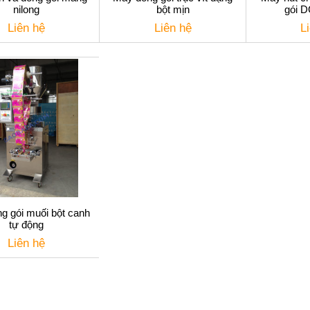
nilong
bột mịn
gói 
Liên hệ
Liên hệ
L
g gói muối bột canh
tự động
Liên hệ