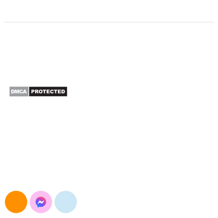
CÔNG TY TNHH XUẤT NHẬP KHẨU SAO BẮC Á
Đường Nguyễn Trãi, Khương Đình, Hà Nội
E-mail: maymocsb@gmail.com
Điện thoại: 024.3568.3054
Hotline&Zalo: 0904.693.834