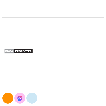
CÔNG TY TNHH XUẤT NHẬP KHẨU SAO BẮC Á
Đường Nguyễn Trãi, Khương Đình, Hà Nội
E-mail: maymocsb@gmail.com
Điện thoại: 024.3568.3054
Hotline&Zalo: 0904.693.834