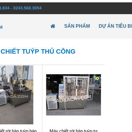
3.834 - 0243.568.3054
SẢN PHẨM
DỰ ÁN TIÊU B
M
 CHIẾT TUÝP THỦ CÔNG
ết rót hàn tuýp bán
Máy chiết rót hàn tuýp tự