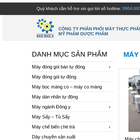
Quý khách cần hỗ trợ xin gọi tới số hotline:
0904.69
CÔNG TY PHÂN PHỐI MÁY THỰC PHẨ
MỸ PHẨM DƯỢC PHẨM
DANH MỤC SẢN PHẨM
MÁY
Máy đóng gói bán tự động
Máy đóng gói tự động
Máy bọc màng co – máy co màng
Máy dán nhãn tự động
Máy ngành Đông y
Máy Sấy – Tủ Sấy
Máy chế biến chè trà
Dây chuyền sản xuất
Máy chi