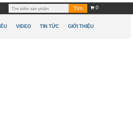
0
IỂU
VIDEO
TIN TỨC
GIỚI THIỆU