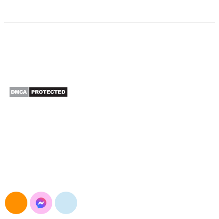
CÔNG TY TNHH XUẤT NHẬP KHẨU SAO BẮC Á
Đường Nguyễn Trãi, Khương Đình, Hà Nội
E-mail: maymocsb@gmail.com
Điện thoại: 024.3568.3054
Hotline&Zalo: 0904.693.834