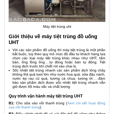
Máy tiệt trùng uht
Giới thiệu về máy tiệt trùng đồ uống
UHT
Với các sản phẩm đồ uống thì máy tiệt trùng là một phần
bắt buộc, tuỳ theo quy mô mức độ đầu tư khách hàng lựa
chọn các loại máy tiệt trùng khác nhau như UHT, tấm
bản, ống lồng ống….tự động hoặc bán tự động. Tiệt
trùng dịch trước khi chiết rót vào chai lọ.
Sốc nhiệt tiệt trùng nhanh các sản phẩm dịch lỏng chảy
không thịt quả tươi lớn như nước hoa quả, sữa đậu nành,
nước ép rau củ quả, tương cà chua, tương ớt…..đảm
bảo sản phẩm dịch được sốc nhiệt tiệt trùng nhanh vẫn
giữ được tốt màu sắc và chất lượng.
Quy trình vận hành máy tiệt trùng UHT
B1:
Cho sữa vào nồi thanh trùng (
Xem chi tiết hoạt động
của nồi thanh trùng
)
B2:
Điều chỉnh nhiệt độ và cài đặt chế độ cũng như thông