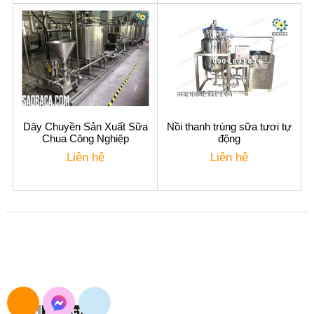
Dây Chuyền Sản Xuất Sữa
Nồi thanh trùng sữa tươi tự
Chua Công Nghiệp
động
Liên hệ
Liên hệ
CÔNG TY TNHH XUẤT NHẬP KHẨU SAO BẮC Á
Đường Nguyễn Trãi, Khương Đình, Hà Nội
E-mail: maymocsb@gmail.com
Điện thoại: 024.3568.3054
Hotline&Zalo: 0904.693.834