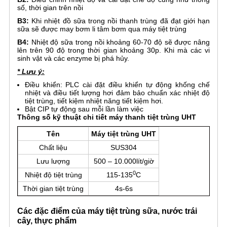
số, thời gian trên nồi
B3:
Khi nhiệt đồ sữa trong nồi thanh trùng đã đạt giới hạn
sữa sẽ được may bơm li tâm bơm qua máy tiệt trùng
B4:
Nhiệt độ sữa trong nồi khoảng 60-70 độ sẽ được nâng
lên trên 90 độ trong thời gian khoảng 30p. Khi mà các vi
sinh vật và các enzyme bị phá hủy.
* Lưu ý:
Điều khiển: PLC cài đặt điều khiển tự động khống chế
nhiệt và điều tiết lượng hơi đảm bảo chuẩn xác nhiệt độ
tiệt trùng, tiết kiệm nhiệt năng tiết kiệm hơi.
Bật CIP tự động sau mỗi lần làm việc
Thông số kỹ thuật chi tiết máy thanh tiệt trùng UHT
Tên
Máy tiệt trùng UHT
Chất liệu
SUS304
Lưu lượng
500 – 10.000lít/giờ
0
Nhiệt độ tiệt trùng
115-135
C
Thời gian tiệt trùng
4s-6s
Các đặc điểm của máy tiệt trùng sữa, nước trái
cây, thực phẩm