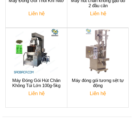
Máy Đóng Gói Thổi Khí Nitơ
Máy hút chân không gạo đỗ
2 đầu cân
Liên hệ
Liên hệ
Máy Đóng Gói Hút Chân
Máy đóng gói tương sệt tự
Không Túi Lớn 100g-5kg
động
Liên hệ
Liên hệ
CÔNG TY TNHH XUẤT NHẬP KHẨU SAO BẮC Á
Đường Nguyễn Trãi, Khương Đình, Hà Nội