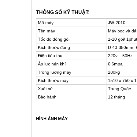
THÔNG SỐ KỸ THUẬT:
Mã máy
JW-2010
Tên máy
Máy bọc và dá
Tốc độ đóng gói
1-10 gói/ 1phu
Kích thước đóng
D 40-350mm, 
Điện tiêu thụ
220v – 50Hz –
Áp lực nén khí
0.6mpa
Trọng lượng máy
280kg
Kích thước máy
1510 x 750 x 
Xuất xứ
Trung Quốc
Bảo hành
12 tháng
HÌNH ẢNH MÁY