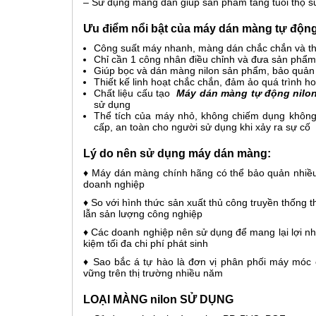
– Sử dụng màng dán giúp sản phẩm tăng tuổi thọ sử
Ưu điểm nổi bật của máy dán màng tự độn
Công suất máy nhanh, màng dán chắc chắn và t
Chỉ cần 1 công nhân điều chỉnh và đưa sản phẩm v
Giúp bọc và dán màng nilon sản phẩm, bảo quả
Thiết kế linh hoạt chắc chắn, đảm ảo quá trình ho
Chất liệu cấu tạo
Máy dán màng tự động nilo
sử dụng
Thể tích của máy nhỏ, không chiếm dụng không
cấp, an toàn cho người sử dụng khi xảy ra sự cố
Lý do nên sử dụng máy dán màng:
♦ Máy dán màng chính hãng có thể bảo quản nhiều 
doanh nghiệp
♦ So với hình thức sản xuất thủ công truyền thống 
lẫn sản lượng công nghiệp
♦ Các doanh nghiệp nên sử dụng để mang lại lợi nhu
kiệm tối đa chi phí phát sinh
♦ Sao bắc á tự hào là đơn vị phân phối máy móc 
vững trên thị trường nhiều năm
LOẠI MÀNG nilon SỬ DỤNG