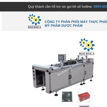
Quý khách cần hỗ trợ xin gọi tới số hotline:
0904.69
CÔNG TY PHÂN PHỐI MÁY THỰC PHẨ
MỸ PHẨM DƯỢC PHẨM