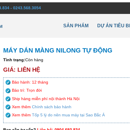
3.834 - 0243.568.3054
SẢN PHẨM
DỰ ÁN TIÊU B
M
MÁY DÁN MÀNG NILONG TỰ ĐỘNG
Tình trạng:
Còn hàng
GIÁ: LIÊN HỆ
Bảo hành: 12 tháng
Bảo trì: Trọn đời
Ship hàng miễn phí nội thành Hà Nội
Xem thêm
Chính sách bảo hành
Xem thêm
Tốp 5 lý do nên mua máy tại Sao Bắc Á
Bạn cần tư vấn?
Liên hệ: 0904.693.834