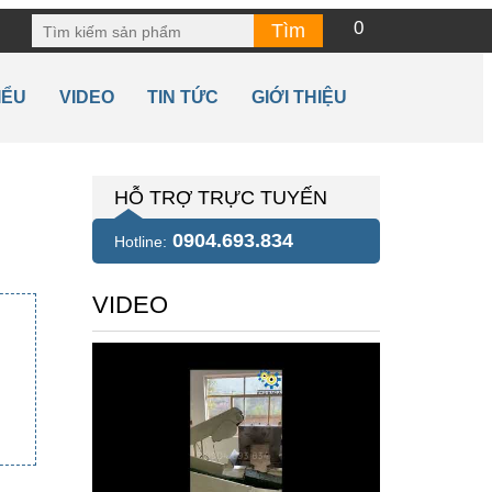
0
IỂU
VIDEO
TIN TỨC
GIỚI THIỆU
HỖ TRỢ TRỰC TUYẾN
0904.693.834
Hotline:
VIDEO