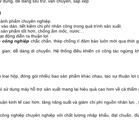
 dụng, dễ dàng lưu trữ, vận chuyển, sắp xếp
g
hành phẩm chuyên nghiệp.
ào dán, tiết kiệm chi phí nhân công trong quá trình sản xuất.
n sản phẩm tốt hơn, chống ẩm mốc, nước…
ạt động diễn ra thuận lợi
n công nghiệp
chắc chắn, thép chống rỉ đảm bảo luôn mới qua thời g
 gian, dễ dàng di chuyển.
Hệ thống điều khiển có công tác ngừng k
loại hộp, đóng gói nhiều bao sản phẩm khác nhau, tạo sự thuận lợi 
thì sử dụng máy hỗ trợ sản xuất mang lại hiệu quả cao hơn về cả thẩm
ận kinh tế cao hơn, tăng năng suất và giảm chi phí nguồn nhân lực , t
công nghiệp chuyên nghiệp với chất lượng nhập khẩu, đạt chuẩn, đ