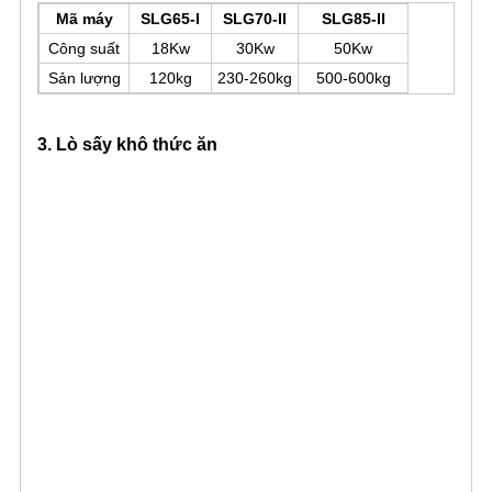
Mã máy
SLG65-I
SLG70-II
SLG85-II
Công suất
18Kw
30Kw
50Kw
Sản lượng
120kg
230-260kg
500-600kg
3. Lò sấy khô thức ăn