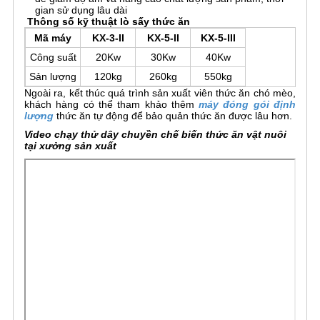
gian sử dụng lâu dài
Thông số kỹ thuật lò sấy thức ăn
Mã máy
KX-3-II
KX-5-II
KX-5-III
Công suất
20Kw
30Kw
40Kw
Sản lượng
120kg
260kg
550kg
Ngoài ra, kết thúc quá trình sản xuất viên thức ăn chó mèo,
khách hàng có thể tham khảo thêm
máy đóng gói định
lượng
thức ăn tự động để bảo quản thức ăn được lâu hơn.
Video chạy thử dây chuyền chế biến thức ăn vật nuôi
tại xưởng sản xuất