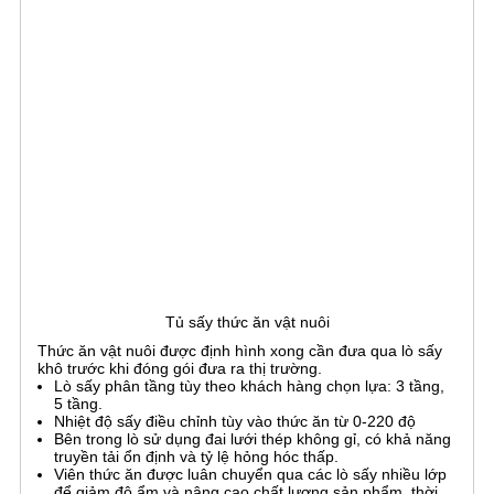
Tủ sấy thức ăn vật nuôi
Thức ăn vật nuôi được định hình xong cần đưa qua lò sấy
khô trước khi đóng gói đưa ra thị trường.
Lò sấy phân tầng tùy theo khách hàng chọn lựa: 3 tầng,
5 tầng.
Nhiệt độ sấy điều chỉnh tùy vào thức ăn từ 0-220 độ
Bên trong lò sử dụng đai lưới thép không gỉ, có khả năng
truyền tải ổn định và tỷ lệ hỏng hóc thấp.
Viên thức ăn được luân chuyển qua các lò sấy nhiều lớp
để giảm độ ẩm và nâng cao chất lượng sản phẩm, thời