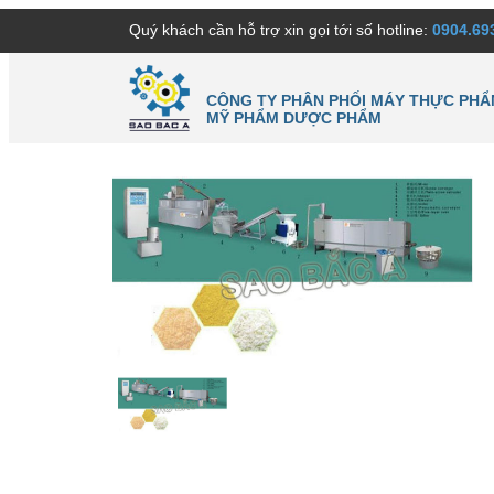
Quý khách cần hỗ trợ xin gọi tới số hotline:
0904.69
CÔNG TY PHÂN PHỐI MÁY THỰC PHẨ
MỸ PHẨM DƯỢC PHẨM