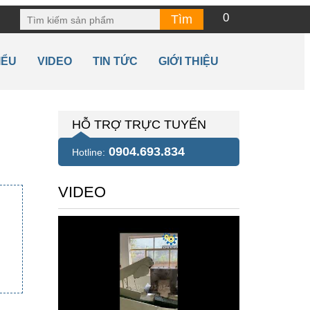
0
IỂU
VIDEO
TIN TỨC
GIỚI THIỆU
HỖ TRỢ TRỰC TUYẾN
0904.693.834
Hotline:
VIDEO