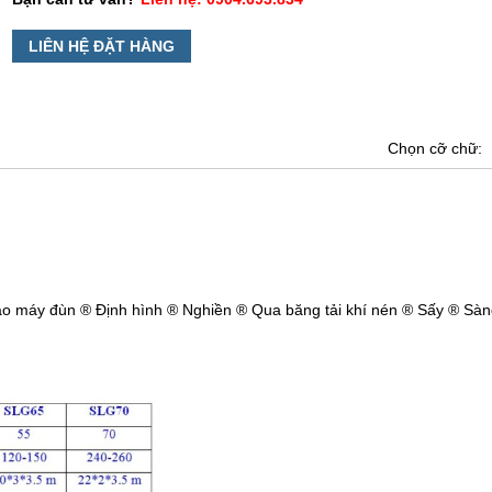
LIÊN HỆ ĐẶT HÀNG
Chọn cỡ chữ:
Vào máy đùn ® Định hình ® Nghiền ® Qua băng tải khí nén ® Sấy ® Sà