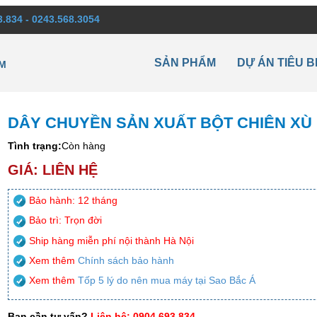
3.834 - 0243.568.3054
SẢN PHẨM
DỰ ÁN TIÊU B
M
DÂY CHUYỀN SẢN XUẤT BỘT CHIÊN XÙ
Tình trạng:
Còn hàng
GIÁ: LIÊN HỆ
Bảo hành: 12 tháng
Bảo trì: Trọn đời
Ship hàng miễn phí nội thành Hà Nội
Xem thêm
Chính sách bảo hành
Xem thêm
Tốp 5 lý do nên mua máy tại Sao Bắc Á
Bạn cần tư vấn?
Liên hệ: 0904.693.834