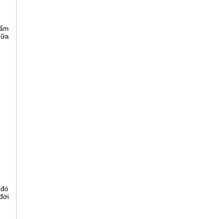
hẩm
hữa
 đó
đời